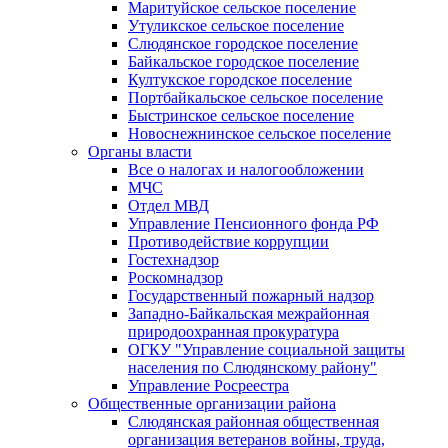
Маритуйское сельское поселение
Утуликское сельское поселение
Слюдянское городское поселение
Байкальское городское поселение
Култукское городское поселение
Портбайкальское сельское поселение
Быстринское сельское поселение
Новоснежнинское сельское поселение
Органы власти
Все о налогах и налогообложении
МЧС
Отдел МВД
Управление Пенсионного фонда РФ
Противодействие коррупции
Гостехнадзор
Роскомнадзор
Государственный пожарный надзор
Западно-Байкальская межрайонная
природоохранная прокуратура
ОГКУ "Управление социальной защиты
населения по Слюдянскому району"
Управление Росреестра
Общественные организации района
Слюдянская районная общественная
организация ветеранов войны, труда,