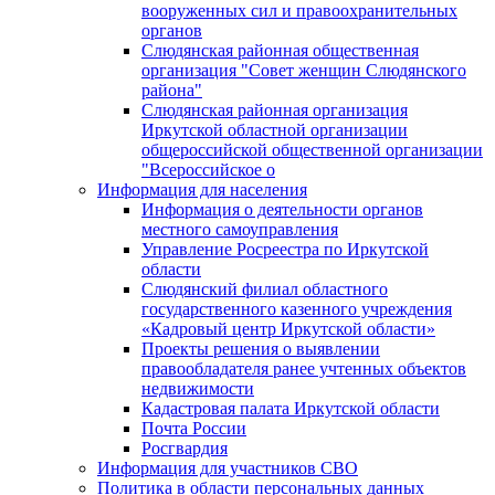
вооруженных сил и правоохранительных
органов
Слюдянская районная общественная
организация "Совет женщин Слюдянского
района"
Слюдянская районная организация
Иркутской областной организации
общероссийской общественной организации
"Всероссийское о
Информация для населения
Информация о деятельности органов
местного самоуправления
Управление Росреестра по Иркутской
области
Слюдянский филиал областного
государственного казенного учреждения
«Кадровый центр Иркутской области»
Проекты решения о выявлении
правообладателя ранее учтенных объектов
недвижимости
Кадастровая палата Иркутской области
Почта России
Росгвардия
Информация для участников СВО
Политика в области персональных данных