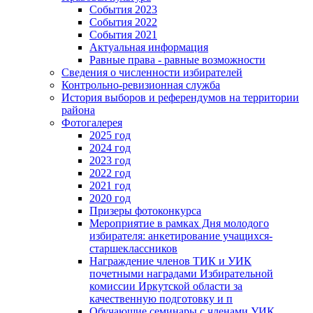
События 2023
События 2022
События 2021
Актуальная информация
Равные права - равные возможности
Сведения о численности избирателей
Контрольно-ревизионная служба
История выборов и референдумов на территории
района
Фотогалерея
2025 год
2024 год
2023 год
2022 год
2021 год
2020 год
Призеры фотоконкурса
Мероприятие в рамках Дня молодого
избирателя: анкетирование учащихся-
старшеклассников
Награждение членов ТИК и УИК
почетными наградами Избирательной
комиссии Иркутской области за
качественную подготовку и п
Обучающие семинары с членами УИК