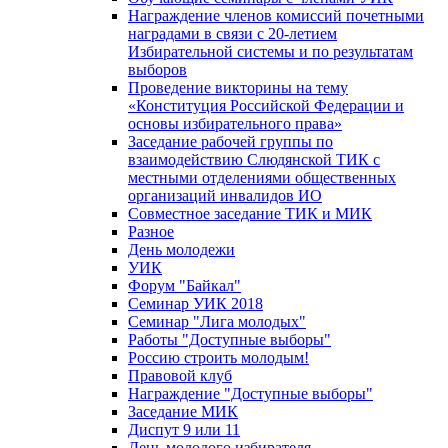
Награждение членов комиссий почетными
наградами в связи с 20-летием
Избирательной системы и по результатам
выборов
Проведение викторины на тему
«Конституция Российской Федерации и
основы избирательного права»
Заседание рабочей группы по
взаимодействию Слюдянской ТИК с
местными отделениями общественных
организаций инвалидов ИО
Совместное заседание ТИК и МИК
Разное
День молодежи
УИК
Форум "Байкал"
Семинар УИК 2018
Семинар "Лига молодых"
Работы "Доступные выборы"
Россию строить молодым!
Правовой клуб
Награждение "Доступные выборы"
Заседание МИК
Диспут 9 или 11
День молодого избирателя