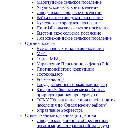
Маритуйское сельское поселение
Утуликское сельское поселение
Слюдянское городское поселение
Байкальское городское поселение
Култукское городское поселение
Портбайкальское сельское поселение
Быстринское сельское поселение
Новоснежнинское сельское поселение
Органы власти
Все о налогах и налогообложении
МЧС
Отдел МВД
Управление Пенсионного фонда РФ
Противодействие коррупции
Гостехнадзор
Роскомнадзор
Государственный пожарный надзор
Западно-Байкальская межрайонная
природоохранная прокуратура
ОГКУ "Управление социальной защиты
населения по Слюдянскому району"
Управление Росреестра
Общественные организации района
Слюдянская районная общественная
организация ветеранов войны, труда,