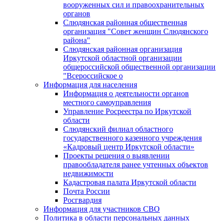
вооруженных сил и правоохранительных
органов
Слюдянская районная общественная
организация "Совет женщин Слюдянского
района"
Слюдянская районная организация
Иркутской областной организации
общероссийской общественной организации
"Всероссийское о
Информация для населения
Информация о деятельности органов
местного самоуправления
Управление Росреестра по Иркутской
области
Слюдянский филиал областного
государственного казенного учреждения
«Кадровый центр Иркутской области»
Проекты решения о выявлении
правообладателя ранее учтенных объектов
недвижимости
Кадастровая палата Иркутской области
Почта России
Росгвардия
Информация для участников СВО
Политика в области персональных данных