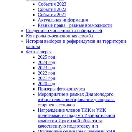
События 2023
События 2022
События 2021
Актуальная информация
Равные права - равные возможности
Сведения о численности избирателей
Контрольно-ревизионная служба
История выборов и референдумов на территории
района
Фотогалерея
2025 год
2024 год
2023 год
2022 год
2021 год
2020 год
Призеры фотоконкурса
Мероприятие в рамках Дня молодого
избирателя: анкетирование учащихся-
старшеклассников
Награждение членов ТИК и УИК
почетными наградами Избирательной
комиссии Иркутской области за
качественную подготовку и п
Обучающие семинары с членами УИК