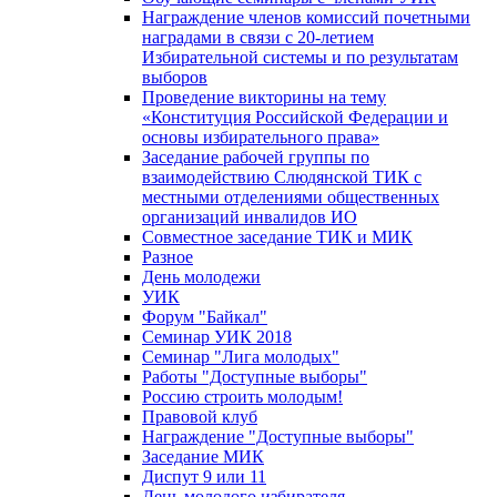
Награждение членов комиссий почетными
наградами в связи с 20-летием
Избирательной системы и по результатам
выборов
Проведение викторины на тему
«Конституция Российской Федерации и
основы избирательного права»
Заседание рабочей группы по
взаимодействию Слюдянской ТИК с
местными отделениями общественных
организаций инвалидов ИО
Совместное заседание ТИК и МИК
Разное
День молодежи
УИК
Форум "Байкал"
Семинар УИК 2018
Семинар "Лига молодых"
Работы "Доступные выборы"
Россию строить молодым!
Правовой клуб
Награждение "Доступные выборы"
Заседание МИК
Диспут 9 или 11
День молодого избирателя