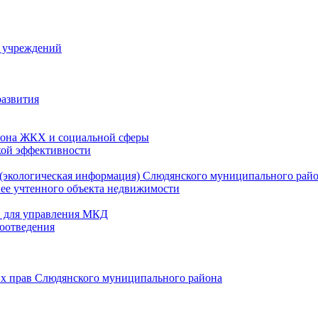
й учреждений
развития
зона ЖКХ и социальной сферы
кой эффективности
(экологическая информация) Слюдянского муниципального рай
нее учтенного объекта недвижимости
и для управления МКД
оотведения
их прав Слюдянского муниципального района