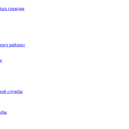
тых граждан
ого района»
х
ьной службы
жбы