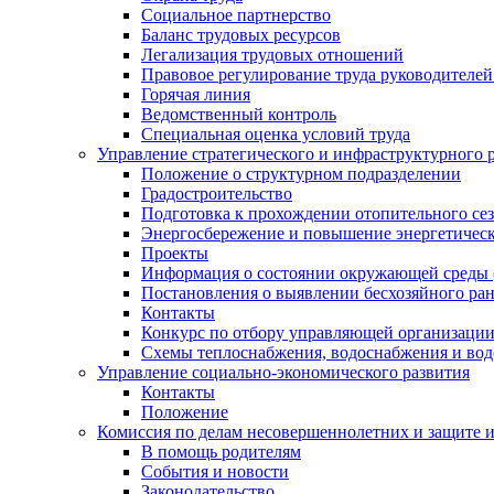
Социальное партнерство
Баланс трудовых ресурсов
Легализация трудовых отношений
Правовое регулирование труда руководителе
Горячая линия
Ведомственный контроль
Специальная оценка условий труда
Управление стратегического и инфраструктурного 
Положение о структурном подразделении
Градостроительство
Подготовка к прохождении отопительного се
Энергосбережение и повышение энергетичес
Проекты
Информация о состоянии окружающей среды 
Постановления о выявлении бесхозяйного ра
Контакты
Конкурс по отбору управляющей организаци
Схемы теплоснабжения, водоснабжения и вод
Управление социально-экономического развития
Контакты
Положение
Комиссия по делам несовершеннолетних и защите 
В помощь родителям
События и новости
Законодательство