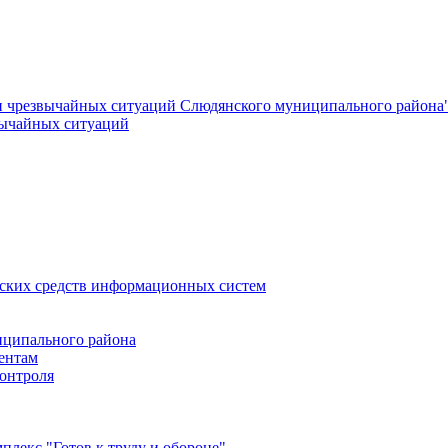
и чрезвычайных ситуаций Слюдянского муниципального района
вычайных ситуаций
еских средств информационных систем
ципального района
ентам
онтроля
лекс "Готов к труду и обороне"