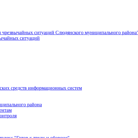
и чрезвычайных ситуаций Слюдянского муниципального района
вычайных ситуаций
еских средств информационных систем
ципального района
ентам
онтроля
лекс "Готов к труду и обороне"