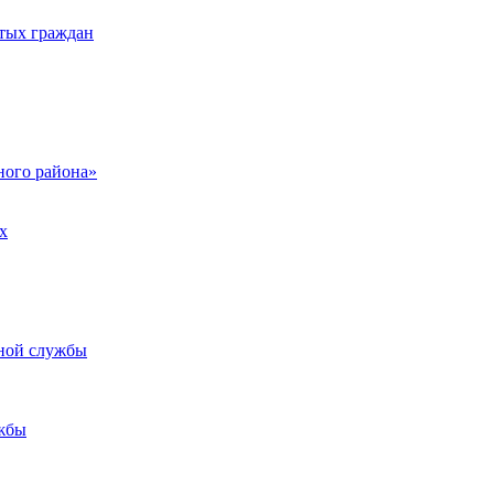
тых граждан
ого района»
х
ьной службы
жбы