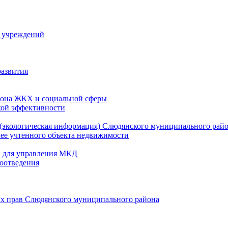
й учреждений
развития
зона ЖКХ и социальной сферы
кой эффективности
(экологическая информация) Слюдянского муниципального рай
нее учтенного объекта недвижимости
и для управления МКД
оотведения
их прав Слюдянского муниципального района