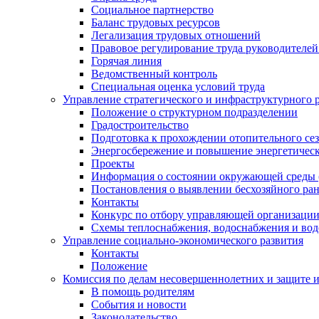
Социальное партнерство
Баланс трудовых ресурсов
Легализация трудовых отношений
Правовое регулирование труда руководителе
Горячая линия
Ведомственный контроль
Специальная оценка условий труда
Управление стратегического и инфраструктурного 
Положение о структурном подразделении
Градостроительство
Подготовка к прохождении отопительного се
Энергосбережение и повышение энергетичес
Проекты
Информация о состоянии окружающей среды 
Постановления о выявлении бесхозяйного ра
Контакты
Конкурс по отбору управляющей организаци
Схемы теплоснабжения, водоснабжения и вод
Управление социально-экономического развития
Контакты
Положение
Комиссия по делам несовершеннолетних и защите 
В помощь родителям
События и новости
Законодательство