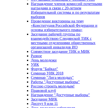
Награждение членов комиссий почетными
наградами в связи с 20-летием
Избирательной системы и по результатам
выборов
Проведение викторины на тему
«Конституция Российской Федерации и
основы избирательного права»
Заседание рабочей группы по
взаимодействию Слюдянской ТИК с
местными отделениями общественных
организаций инвалидов ИО
Совместное заседание ТИК и МИК
Разное
День молодежи
УИК
Форум "Байкал"
Семинар УИК 2018
Семинар "Лига молодых"
Работы "Доступные выборы"
Россию строить молодым!
Правовой клуб
Награждение "Доступные выборы"
Заседание МИК
Диспут 9 или 11
День молодого избирателя