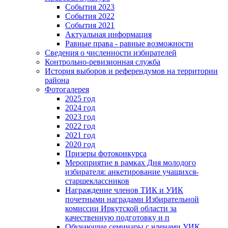
События 2023
События 2022
События 2021
Актуальная информация
Равные права - равные возможности
Сведения о численности избирателей
Контрольно-ревизионная служба
История выборов и референдумов на территории
района
Фотогалерея
2025 год
2024 год
2023 год
2022 год
2021 год
2020 год
Призеры фотоконкурса
Мероприятие в рамках Дня молодого
избирателя: анкетирование учащихся-
старшеклассников
Награждение членов ТИК и УИК
почетными наградами Избирательной
комиссии Иркутской области за
качественную подготовку и п
Обучающие семинары с членами УИК