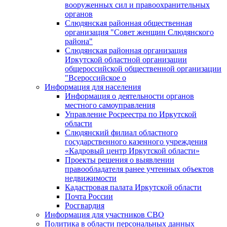
вооруженных сил и правоохранительных
органов
Слюдянская районная общественная
организация "Совет женщин Слюдянского
района"
Слюдянская районная организация
Иркутской областной организации
общероссийской общественной организации
"Всероссийское о
Информация для населения
Информация о деятельности органов
местного самоуправления
Управление Росреестра по Иркутской
области
Слюдянский филиал областного
государственного казенного учреждения
«Кадровый центр Иркутской области»
Проекты решения о выявлении
правообладателя ранее учтенных объектов
недвижимости
Кадастровая палата Иркутской области
Почта России
Росгвардия
Информация для участников СВО
Политика в области персональных данных