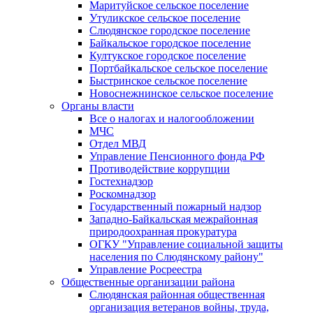
Маритуйское сельское поселение
Утуликское сельское поселение
Слюдянское городское поселение
Байкальское городское поселение
Култукское городское поселение
Портбайкальское сельское поселение
Быстринское сельское поселение
Новоснежнинское сельское поселение
Органы власти
Все о налогах и налогообложении
МЧС
Отдел МВД
Управление Пенсионного фонда РФ
Противодействие коррупции
Гостехнадзор
Роскомнадзор
Государственный пожарный надзор
Западно-Байкальская межрайонная
природоохранная прокуратура
ОГКУ "Управление социальной защиты
населения по Слюдянскому району"
Управление Росреестра
Общественные организации района
Слюдянская районная общественная
организация ветеранов войны, труда,