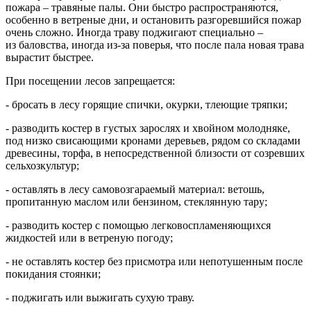
пожара – травяные палы. Они быстро распространяются,
особенно в ветреные дни, и остановить разгоревшийся пожар
очень сложно. Иногда траву поджигают специально –
из баловства, иногда из-за поверья, что после пала новая трава
вырастит быстрее.
При посещении лесов запрещается:
- бросать в лесу горящие спички, окурки, тлеющие тряпки;
- разводить костер в густых зарослях и хвойном молодняке,
под низко свисающими кронами деревьев, рядом со складами
древесины, торфа, в непосредственной близости от созревших
сельхозкультур;
- оставлять в лесу самовозгараемый материал: ветошь,
пропитанную маслом или бензином, стеклянную тару;
- разводить костер с помощью легковоспламеняющихся
жидкостей или в ветреную погоду;
- не оставлять костер без присмотра или непотушенным после
покидания стоянки;
- поджигать или выжигать сухую траву.