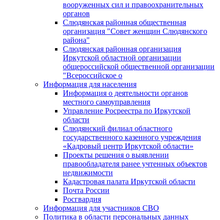
вооруженных сил и правоохранительных
органов
Слюдянская районная общественная
организация "Совет женщин Слюдянского
района"
Слюдянская районная организация
Иркутской областной организации
общероссийской общественной организации
"Всероссийское о
Информация для населения
Информация о деятельности органов
местного самоуправления
Управление Росреестра по Иркутской
области
Слюдянский филиал областного
государственного казенного учреждения
«Кадровый центр Иркутской области»
Проекты решения о выявлении
правообладателя ранее учтенных объектов
недвижимости
Кадастровая палата Иркутской области
Почта России
Росгвардия
Информация для участников СВО
Политика в области персональных данных