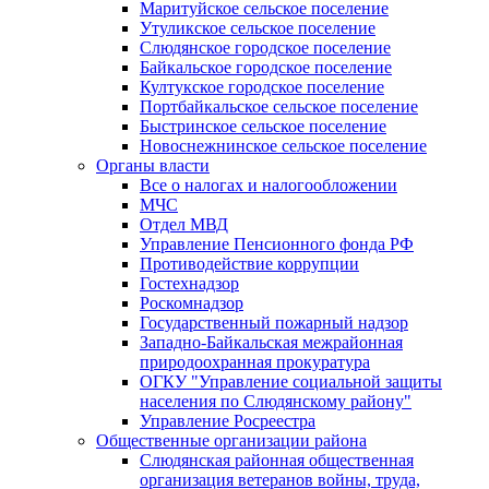
Маритуйское сельское поселение
Утуликское сельское поселение
Слюдянское городское поселение
Байкальское городское поселение
Култукское городское поселение
Портбайкальское сельское поселение
Быстринское сельское поселение
Новоснежнинское сельское поселение
Органы власти
Все о налогах и налогообложении
МЧС
Отдел МВД
Управление Пенсионного фонда РФ
Противодействие коррупции
Гостехнадзор
Роскомнадзор
Государственный пожарный надзор
Западно-Байкальская межрайонная
природоохранная прокуратура
ОГКУ "Управление социальной защиты
населения по Слюдянскому району"
Управление Росреестра
Общественные организации района
Слюдянская районная общественная
организация ветеранов войны, труда,