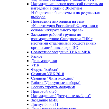
Награждение членов комиссий почетными
наградами в связи с 20-летием
Избирательной системы и по результатам
выборов
Проведение викторины на тему
«Конституция Российской Федерации и
основы избирательного права»
Заседание рабочей группы по
взаимодействию Слюдянской ТИК с
местными отделениями общественных
организаций инвалидов ИО
Совместное заседание ТИК и МИК
Разное
День молодежи
УИК
Форум "Байкал"
Семинар УИК 2018
Семинар "Лига молодых"
Работы "Доступные выборы"
Россию строить молодым!
Правовой клуб
Награждение "Доступные выборы"
Заседание МИК
Диспут 9 или 11
День молодого избирателя