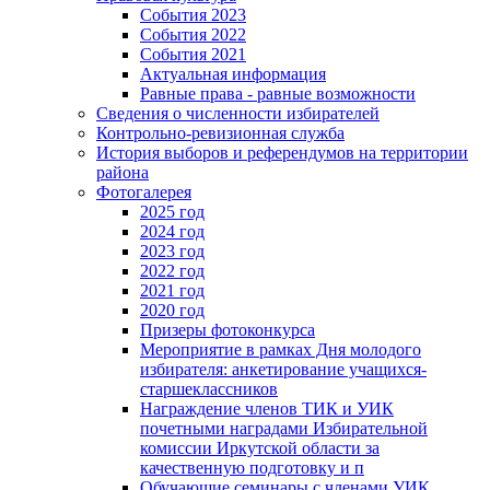
События 2023
События 2022
События 2021
Актуальная информация
Равные права - равные возможности
Сведения о численности избирателей
Контрольно-ревизионная служба
История выборов и референдумов на территории
района
Фотогалерея
2025 год
2024 год
2023 год
2022 год
2021 год
2020 год
Призеры фотоконкурса
Мероприятие в рамках Дня молодого
избирателя: анкетирование учащихся-
старшеклассников
Награждение членов ТИК и УИК
почетными наградами Избирательной
комиссии Иркутской области за
качественную подготовку и п
Обучающие семинары с членами УИК