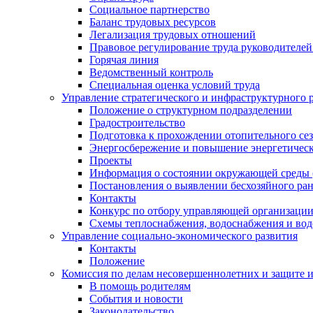
Социальное партнерство
Баланс трудовых ресурсов
Легализация трудовых отношений
Правовое регулирование труда руководителе
Горячая линия
Ведомственный контроль
Специальная оценка условий труда
Управление стратегического и инфраструктурного 
Положение о структурном подразделении
Градостроительство
Подготовка к прохождении отопительного се
Энергосбережение и повышение энергетичес
Проекты
Информация о состоянии окружающей среды 
Постановления о выявлении бесхозяйного ра
Контакты
Конкурс по отбору управляющей организаци
Схемы теплоснабжения, водоснабжения и вод
Управление социально-экономического развития
Контакты
Положение
Комиссия по делам несовершеннолетних и защите 
В помощь родителям
События и новости
Законодательство