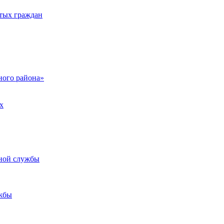
тых граждан
ого района»
х
ьной службы
жбы