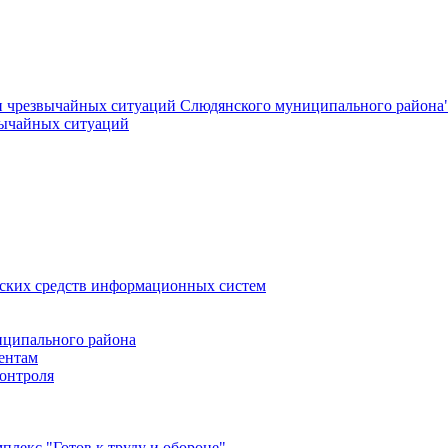
и чрезвычайных ситуаций Слюдянского муниципального района
вычайных ситуаций
еских средств информационных систем
ципального района
ентам
онтроля
лекс "Готов к труду и обороне"