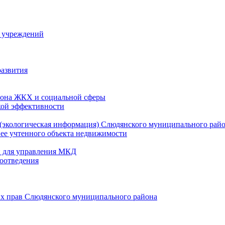
й учреждений
развития
зона ЖКХ и социальной сферы
кой эффективности
(экологическая информация) Слюдянского муниципального рай
нее учтенного объекта недвижимости
и для управления МКД
оотведения
их прав Слюдянского муниципального района