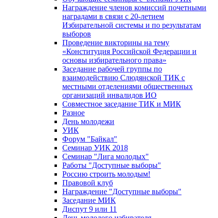
Награждение членов комиссий почетными
наградами в связи с 20-летием
Избирательной системы и по результатам
выборов
Проведение викторины на тему
«Конституция Российской Федерации и
основы избирательного права»
Заседание рабочей группы по
взаимодействию Слюдянской ТИК с
местными отделениями общественных
организаций инвалидов ИО
Совместное заседание ТИК и МИК
Разное
День молодежи
УИК
Форум "Байкал"
Семинар УИК 2018
Семинар "Лига молодых"
Работы "Доступные выборы"
Россию строить молодым!
Правовой клуб
Награждение "Доступные выборы"
Заседание МИК
Диспут 9 или 11
День молодого избирателя