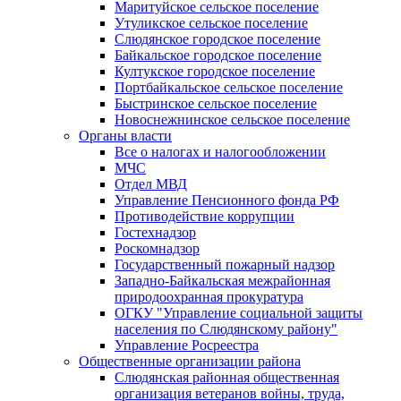
Маритуйское сельское поселение
Утуликское сельское поселение
Слюдянское городское поселение
Байкальское городское поселение
Култукское городское поселение
Портбайкальское сельское поселение
Быстринское сельское поселение
Новоснежнинское сельское поселение
Органы власти
Все о налогах и налогообложении
МЧС
Отдел МВД
Управление Пенсионного фонда РФ
Противодействие коррупции
Гостехнадзор
Роскомнадзор
Государственный пожарный надзор
Западно-Байкальская межрайонная
природоохранная прокуратура
ОГКУ "Управление социальной защиты
населения по Слюдянскому району"
Управление Росреестра
Общественные организации района
Слюдянская районная общественная
организация ветеранов войны, труда,