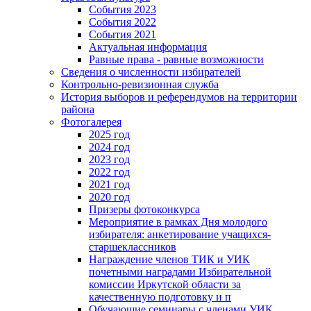
События 2023
События 2022
События 2021
Актуальная информация
Равные права - равные возможности
Сведения о численности избирателей
Контрольно-ревизионная служба
История выборов и референдумов на территории
района
Фотогалерея
2025 год
2024 год
2023 год
2022 год
2021 год
2020 год
Призеры фотоконкурса
Мероприятие в рамках Дня молодого
избирателя: анкетирование учащихся-
старшеклассников
Награждение членов ТИК и УИК
почетными наградами Избирательной
комиссии Иркутской области за
качественную подготовку и п
Обучающие семинары с членами УИК