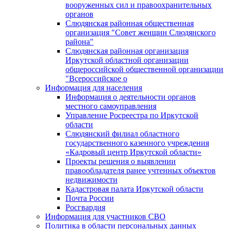
вооруженных сил и правоохранительных
органов
Слюдянская районная общественная
организация "Совет женщин Слюдянского
района"
Слюдянская районная организация
Иркутской областной организации
общероссийской общественной организации
"Всероссийское о
Информация для населения
Информация о деятельности органов
местного самоуправления
Управление Росреестра по Иркутской
области
Слюдянский филиал областного
государственного казенного учреждения
«Кадровый центр Иркутской области»
Проекты решения о выявлении
правообладателя ранее учтенных объектов
недвижимости
Кадастровая палата Иркутской области
Почта России
Росгвардия
Информация для участников СВО
Политика в области персональных данных