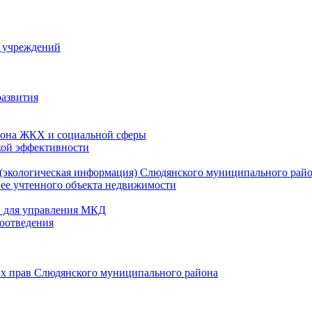
й учреждений
развития
зона ЖКХ и социальной сферы
кой эффективности
(экологическая информация) Слюдянского муниципального рай
нее учтенного объекта недвижимости
и для управления МКД
оотведения
их прав Слюдянского муниципального района