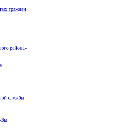
тых граждан
ого района»
х
ьной службы
жбы