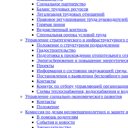
Социальное партнерство
Баланс трудовых ресурсов
Легализация трудовых отношений
Правовое регулирование труда руководителе
Горячая линия
Ведомственный контроль
Специальная оценка условий труда
Управление стратегического и инфраструктурного 
Положение о структурном подразделении
Градостроительство
Подготовка к прохождении отопительного се
Энергосбережение и повышение энергетичес
Проекты
Информация о состоянии окружающей среды 
Постановления о выявлении бесхозяйного ра
Контакты
Конкурс по отбору управляющей организаци
Схемы теплоснабжения, водоснабжения и вод
Управление социально-экономического развития
Контакты
Положение
Комиссия по делам несовершеннолетних и защите 
В помощь родителям
События и новости
Законодательство