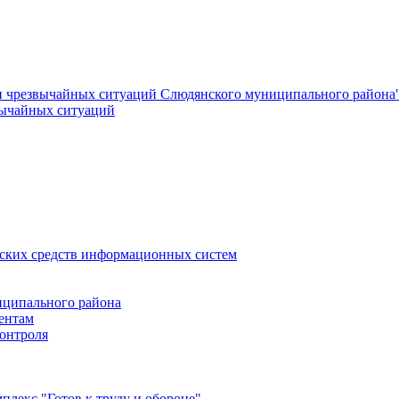
и чрезвычайных ситуаций Слюдянского муниципального района
вычайных ситуаций
еских средств информационных систем
ципального района
ентам
онтроля
лекс "Готов к труду и обороне"