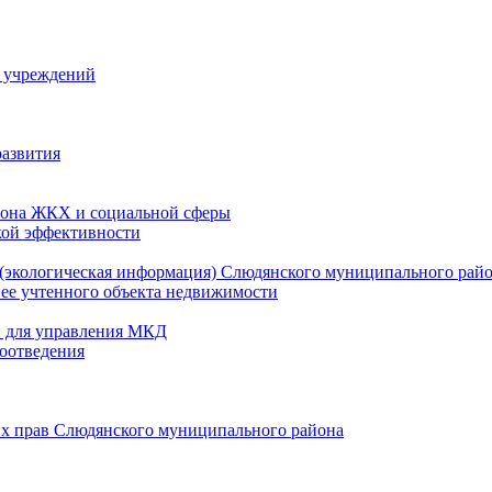
й учреждений
развития
зона ЖКХ и социальной сферы
кой эффективности
(экологическая информация) Слюдянского муниципального рай
нее учтенного объекта недвижимости
и для управления МКД
оотведения
их прав Слюдянского муниципального района