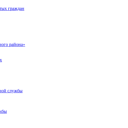
тых граждан
ого района»
х
ьной службы
жбы