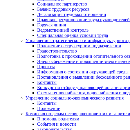
Социальное партнерство
Баланс трудовых ресурсов
Легализация трудовых отношений
Правовое регулирование труда руководителе
Горячая линия
Ведомственный контроль
Специальная оценка условий труда
Управление стратегического и инфраструктурного 
Положение о структурном подразделении
Градостроительство
Подготовка к прохождении отопительного се
Энергосбережение и повышение энергетичес
Проекты
Информация о состоянии окружающей среды 
Постановления о выявлении бесхозяйного ра
Контакты
Конкурс по отбору управляющей организаци
Схемы теплоснабжения, водоснабжения и вод
Управление социально-экономического развития
Контакты
Положение
Комиссия по делам несовершеннолетних и защите 
В помощь родителям
События и новости
Законодательство