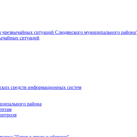
и чрезвычайных ситуаций Слюдянского муниципального района
вычайных ситуаций
еских средств информационных систем
ципального района
ентам
онтроля
лекс "Готов к труду и обороне"