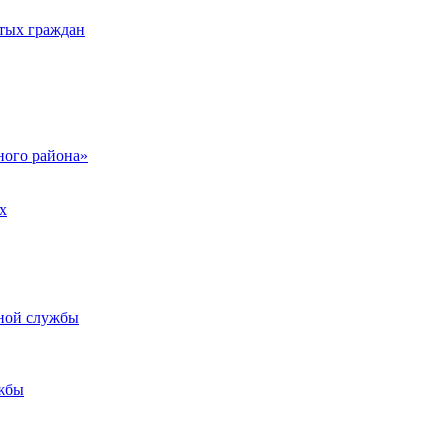
тых граждан
ого района»
х
ьной службы
жбы