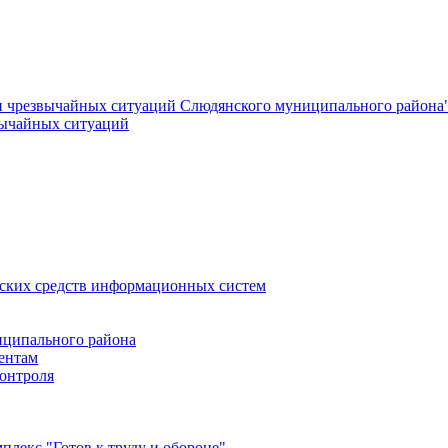
и чрезвычайных ситуаций Слюдянского муниципального района
вычайных ситуаций
еских средств информационных систем
ципального района
ентам
онтроля
лекс "Готов к труду и обороне"