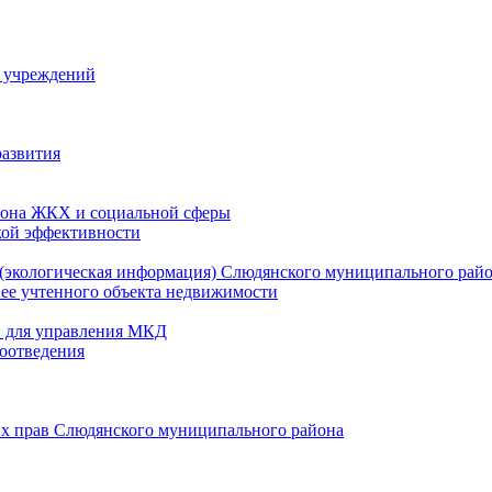
й учреждений
развития
зона ЖКХ и социальной сферы
кой эффективности
(экологическая информация) Слюдянского муниципального рай
нее учтенного объекта недвижимости
и для управления МКД
оотведения
их прав Слюдянского муниципального района