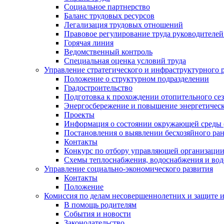
Социальное партнерство
Баланс трудовых ресурсов
Легализация трудовых отношений
Правовое регулирование труда руководителе
Горячая линия
Ведомственный контроль
Специальная оценка условий труда
Управление стратегического и инфраструктурного 
Положение о структурном подразделении
Градостроительство
Подготовка к прохождении отопительного се
Энергосбережение и повышение энергетичес
Проекты
Информация о состоянии окружающей среды 
Постановления о выявлении бесхозяйного ра
Контакты
Конкурс по отбору управляющей организаци
Схемы теплоснабжения, водоснабжения и вод
Управление социально-экономического развития
Контакты
Положение
Комиссия по делам несовершеннолетних и защите 
В помощь родителям
События и новости
Законодательство