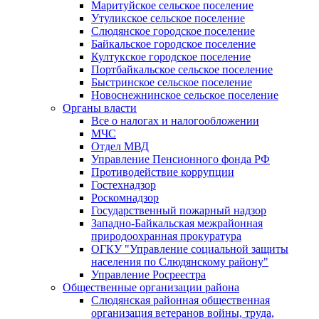
Маритуйское сельское поселение
Утуликское сельское поселение
Слюдянское городское поселение
Байкальское городское поселение
Култукское городское поселение
Портбайкальское сельское поселение
Быстринское сельское поселение
Новоснежнинское сельское поселение
Органы власти
Все о налогах и налогообложении
МЧС
Отдел МВД
Управление Пенсионного фонда РФ
Противодействие коррупции
Гостехнадзор
Роскомнадзор
Государственный пожарный надзор
Западно-Байкальская межрайонная
природоохранная прокуратура
ОГКУ "Управление социальной защиты
населения по Слюдянскому району"
Управление Росреестра
Общественные организации района
Слюдянская районная общественная
организация ветеранов войны, труда,