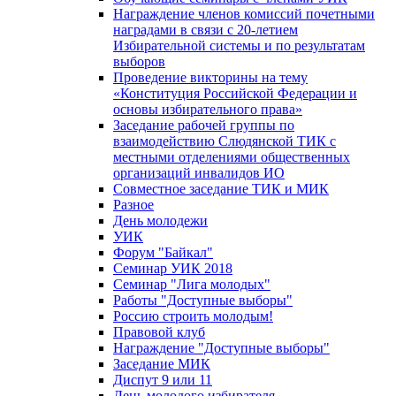
Награждение членов комиссий почетными
наградами в связи с 20-летием
Избирательной системы и по результатам
выборов
Проведение викторины на тему
«Конституция Российской Федерации и
основы избирательного права»
Заседание рабочей группы по
взаимодействию Слюдянской ТИК с
местными отделениями общественных
организаций инвалидов ИО
Совместное заседание ТИК и МИК
Разное
День молодежи
УИК
Форум "Байкал"
Семинар УИК 2018
Семинар "Лига молодых"
Работы "Доступные выборы"
Россию строить молодым!
Правовой клуб
Награждение "Доступные выборы"
Заседание МИК
Диспут 9 или 11
День молодого избирателя