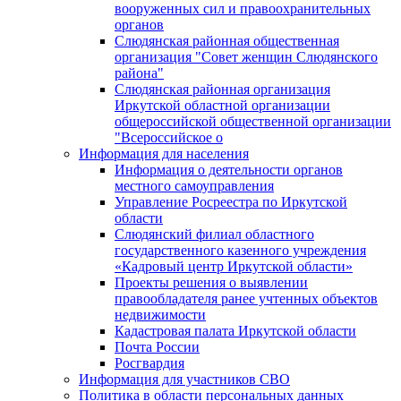
вооруженных сил и правоохранительных
органов
Слюдянская районная общественная
организация "Совет женщин Слюдянского
района"
Слюдянская районная организация
Иркутской областной организации
общероссийской общественной организации
"Всероссийское о
Информация для населения
Информация о деятельности органов
местного самоуправления
Управление Росреестра по Иркутской
области
Слюдянский филиал областного
государственного казенного учреждения
«Кадровый центр Иркутской области»
Проекты решения о выявлении
правообладателя ранее учтенных объектов
недвижимости
Кадастровая палата Иркутской области
Почта России
Росгвардия
Информация для участников СВО
Политика в области персональных данных