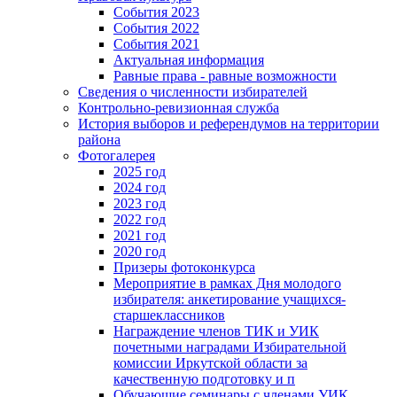
События 2023
События 2022
События 2021
Актуальная информация
Равные права - равные возможности
Сведения о численности избирателей
Контрольно-ревизионная служба
История выборов и референдумов на территории
района
Фотогалерея
2025 год
2024 год
2023 год
2022 год
2021 год
2020 год
Призеры фотоконкурса
Мероприятие в рамках Дня молодого
избирателя: анкетирование учащихся-
старшеклассников
Награждение членов ТИК и УИК
почетными наградами Избирательной
комиссии Иркутской области за
качественную подготовку и п
Обучающие семинары с членами УИК