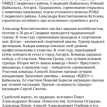
ОМВД Слюдянского района, 6 медведей (Байкальск), Южный
(Байкальск), Ангарск. Традиционно, соревнования открылись
у памятника начальнику отдела уголовного розыска РОВД
Слюдянского района, Александра Константиновича Кутелева,
героически погибшего при исполнении служебного долга.
Александр Константинович сам был заядлым волейболистом,
поэтому в 26 раз в Слюдянке проводится традиционный
турнир. В этом году соревнования проходили в спортивном
зале Детско – юношеской спортивной школы. Турнир выдался
зрелищным. Каждая команда показала свой уровень
профессионализма и упорства. В этом году, переходящий
кубок победителя уехал в город Ангарск. Команда одержала
победу, а её участник, Максим Грозер, стал лучшим игроком
турнира. Второе место заняла команда «Зенит» Иркутского
авиазавода, в прошлом году – победители соревнований.
Участник команды Алексей Лопатин признан лучшим
нападающим. Бронзовые призёры – команда «ВДПО» г.
Байкальска. Её участник Николай Борисов награжден призом,
как лучший пасующий. Призом «за верность турниру»
награжден Сергей Свитюк.
Судейский корпус, по традиции, возглавил Павел
Александрович Волков. Помогали ему Антонина Огурцова,
Александр Перов, Алексей Александрович Олейник и его