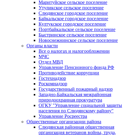
Маритуйское сельское поселение
Утуликское сельское поселение
Слюдянское городское поселение
Байкальское городское поселение
Култукское городское поселение
Портбайкальское сельское поселение
Быстринское сельское поселение
Новоснежнинское сельское поселение
Органы власти
Все о налогах и налогообложении
МЧС
Отдел МВД
Управление Пенсионного фонда РФ
Противодействие коррупции
Гостехнадзор
Роскомнадзор
Государственный пожарный надзор
Западно-Байкальская межрайонная
природоохранная прокуратура
ОГКУ "Управление социальной защиты
населения по Слюдянскому району"
Управление Росреестра
Общественные организации района
Слюдянская районная общественная
организация ветеранов войны, труда,