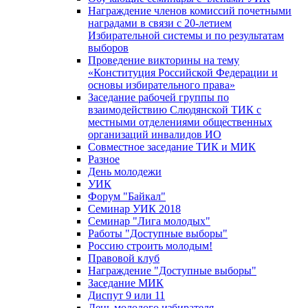
Награждение членов комиссий почетными
наградами в связи с 20-летием
Избирательной системы и по результатам
выборов
Проведение викторины на тему
«Конституция Российской Федерации и
основы избирательного права»
Заседание рабочей группы по
взаимодействию Слюдянской ТИК с
местными отделениями общественных
организаций инвалидов ИО
Совместное заседание ТИК и МИК
Разное
День молодежи
УИК
Форум "Байкал"
Семинар УИК 2018
Семинар "Лига молодых"
Работы "Доступные выборы"
Россию строить молодым!
Правовой клуб
Награждение "Доступные выборы"
Заседание МИК
Диспут 9 или 11
День молодого избирателя