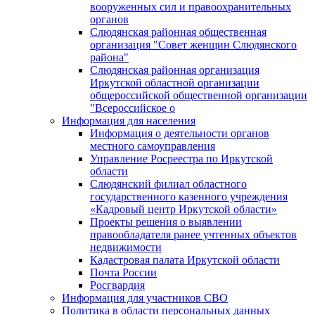
вооруженных сил и правоохранительных
органов
Слюдянская районная общественная
организация "Совет женщин Слюдянского
района"
Слюдянская районная организация
Иркутской областной организации
общероссийской общественной организации
"Всероссийское о
Информация для населения
Информация о деятельности органов
местного самоуправления
Управление Росреестра по Иркутской
области
Слюдянский филиал областного
государственного казенного учреждения
«Кадровый центр Иркутской области»
Проекты решения о выявлении
правообладателя ранее учтенных объектов
недвижимости
Кадастровая палата Иркутской области
Почта России
Росгвардия
Информация для участников СВО
Политика в области персональных данных