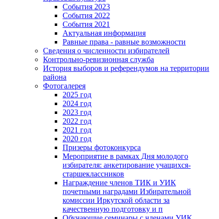
События 2023
События 2022
События 2021
Актуальная информация
Равные права - равные возможности
Сведения о численности избирателей
Контрольно-ревизионная служба
История выборов и референдумов на территории
района
Фотогалерея
2025 год
2024 год
2023 год
2022 год
2021 год
2020 год
Призеры фотоконкурса
Мероприятие в рамках Дня молодого
избирателя: анкетирование учащихся-
старшеклассников
Награждение членов ТИК и УИК
почетными наградами Избирательной
комиссии Иркутской области за
качественную подготовку и п
Обучающие семинары с членами УИК