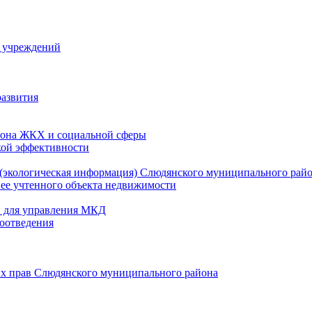
й учреждений
развития
зона ЖКХ и социальной сферы
кой эффективности
(экологическая информация) Слюдянского муниципального рай
нее учтенного объекта недвижимости
и для управления МКД
оотведения
их прав Слюдянского муниципального района