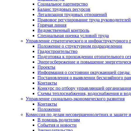
Социальное партнерство
Баланс трудовых ресурсов
Легализация трудовых отношений
Правовое регулирование труда руководителе
Горячая линия
Ведомственный контроль
Специальная оценка условий труда
Управление стратегического и инфраструктурного 
Положение о структурном подразделении
Градостроительство
Подготовка к прохождении отопительного се
Энергосбережение и повышение энергетичес
Проекты
Информация о состоянии окружающей среды 
Постановления о выявлении бесхозяйного ра
Контакты
Конкурс по отбору управляющей организаци
Схемы теплоснабжения, водоснабжения и вод
Управление социально-экономического развития
Контакты
Положение
Комиссия по делам несовершеннолетних и защите 
В помощь родителям
События и новости
Законодательство