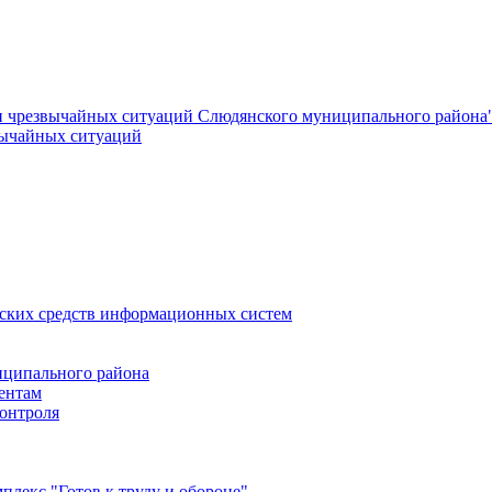
и чрезвычайных ситуаций Слюдянского муниципального района
вычайных ситуаций
еских средств информационных систем
ципального района
ентам
онтроля
лекс "Готов к труду и обороне"