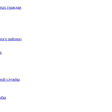
тых граждан
ого района»
х
ьной службы
жбы