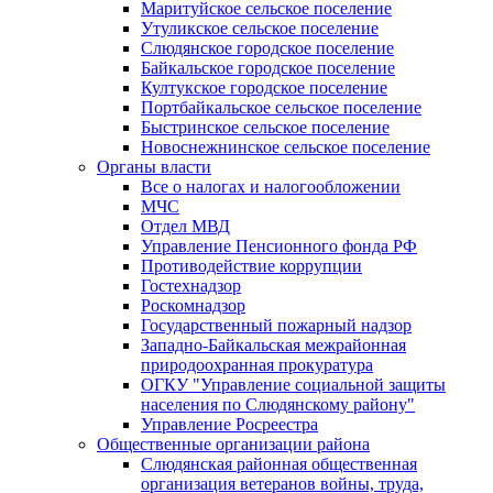
Маритуйское сельское поселение
Утуликское сельское поселение
Слюдянское городское поселение
Байкальское городское поселение
Култукское городское поселение
Портбайкальское сельское поселение
Быстринское сельское поселение
Новоснежнинское сельское поселение
Органы власти
Все о налогах и налогообложении
МЧС
Отдел МВД
Управление Пенсионного фонда РФ
Противодействие коррупции
Гостехнадзор
Роскомнадзор
Государственный пожарный надзор
Западно-Байкальская межрайонная
природоохранная прокуратура
ОГКУ "Управление социальной защиты
населения по Слюдянскому району"
Управление Росреестра
Общественные организации района
Слюдянская районная общественная
организация ветеранов войны, труда,