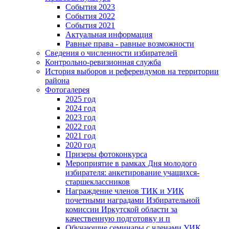
События 2023
События 2022
События 2021
Актуальная информация
Равные права - равные возможности
Сведения о численности избирателей
Контрольно-ревизионная служба
История выборов и референдумов на территории
района
Фотогалерея
2025 год
2024 год
2023 год
2022 год
2021 год
2020 год
Призеры фотоконкурса
Мероприятие в рамках Дня молодого
избирателя: анкетирование учащихся-
старшеклассников
Награждение членов ТИК и УИК
почетными наградами Избирательной
комиссии Иркутской области за
качественную подготовку и п
Обучающие семинары с членами УИК