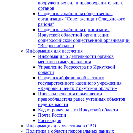
вооруженных сил и правоохранительных
органов
Слюдянская районная общественная
организация "Совет женщин Слюдянского
района"
Слюдянская районная организация
Иркутской областной организации
общероссийской общественной организации
"Всероссийское о
Информация для населения
Информация о деятельности органов
местного самоуправления
Управление Росреестра по Иркутской
области
Слюдянский филиал областного
государственного казенного учреждения
«Кадровый центр Иркутской области»
Проекты решения о выявлении
правообладателя ранее учтенных объектов
недвижимости
Кадастровая палата Иркутской области
Почта России
Росгвардия
Информация для участников СВО
Политика в области персональных данных