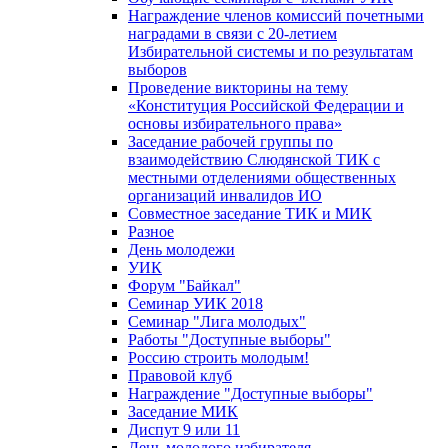
Награждение членов комиссий почетными
наградами в связи с 20-летием
Избирательной системы и по результатам
выборов
Проведение викторины на тему
«Конституция Российской Федерации и
основы избирательного права»
Заседание рабочей группы по
взаимодействию Слюдянской ТИК с
местными отделениями общественных
организаций инвалидов ИО
Совместное заседание ТИК и МИК
Разное
День молодежи
УИК
Форум "Байкал"
Семинар УИК 2018
Семинар "Лига молодых"
Работы "Доступные выборы"
Россию строить молодым!
Правовой клуб
Награждение "Доступные выборы"
Заседание МИК
Диспут 9 или 11
День молодого избирателя