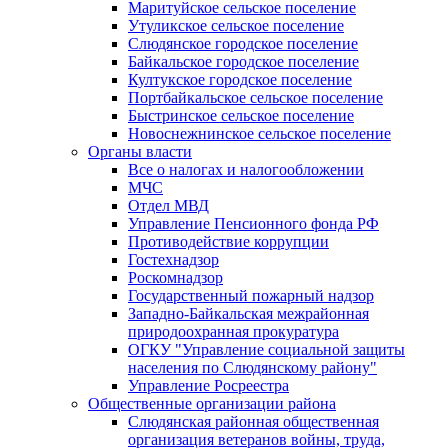
Маритуйское сельское поселение
Утуликское сельское поселение
Слюдянское городское поселение
Байкальское городское поселение
Култукское городское поселение
Портбайкальское сельское поселение
Быстринское сельское поселение
Новоснежнинское сельское поселение
Органы власти
Все о налогах и налогообложении
МЧС
Отдел МВД
Управление Пенсионного фонда РФ
Противодействие коррупции
Гостехнадзор
Роскомнадзор
Государственный пожарный надзор
Западно-Байкальская межрайонная
природоохранная прокуратура
ОГКУ "Управление социальной защиты
населения по Слюдянскому району"
Управление Росреестра
Общественные организации района
Слюдянская районная общественная
организация ветеранов войны, труда,