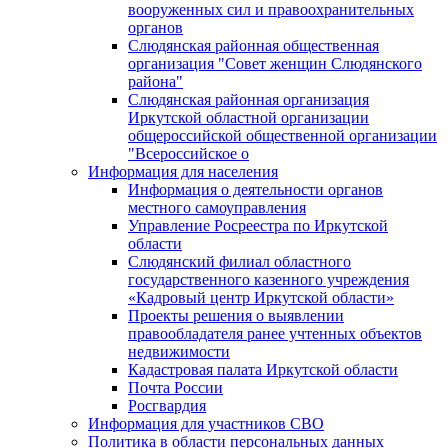
вооруженных сил и правоохранительных
органов
Слюдянская районная общественная
организация "Совет женщин Слюдянского
района"
Слюдянская районная организация
Иркутской областной организации
общероссийской общественной организации
"Всероссийское о
Информация для населения
Информация о деятельности органов
местного самоуправления
Управление Росреестра по Иркутской
области
Слюдянский филиал областного
государственного казенного учреждения
«Кадровый центр Иркутской области»
Проекты решения о выявлении
правообладателя ранее учтенных объектов
недвижимости
Кадастровая палата Иркутской области
Почта России
Росгвардия
Информация для участников СВО
Политика в области персональных данных