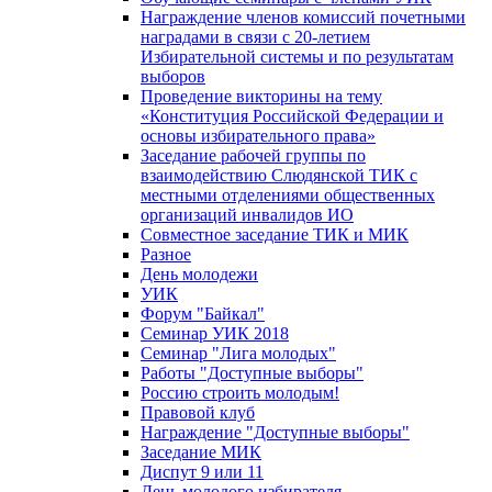
Награждение членов комиссий почетными
наградами в связи с 20-летием
Избирательной системы и по результатам
выборов
Проведение викторины на тему
«Конституция Российской Федерации и
основы избирательного права»
Заседание рабочей группы по
взаимодействию Слюдянской ТИК с
местными отделениями общественных
организаций инвалидов ИО
Совместное заседание ТИК и МИК
Разное
День молодежи
УИК
Форум "Байкал"
Семинар УИК 2018
Семинар "Лига молодых"
Работы "Доступные выборы"
Россию строить молодым!
Правовой клуб
Награждение "Доступные выборы"
Заседание МИК
Диспут 9 или 11
День молодого избирателя