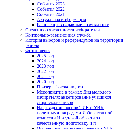
События 2023
События 2022
События 2021
Актуальная информация
Равные права - равные возможности
Сведения о численности избирателей
Контрольно-ревизионная служба
История выборов и референдумов на территории
района
Фотогалерея
2025 год
2024 год
2023 год
2022 год
2021 год
2020 год
Призеры фотоконкурса
Мероприятие в рамках Дня молодого
избирателя: анкетирование учащихся-
старшеклассников
Награждение членов ТИК и УИК
почетными наградами Избирательной
комиссии Иркутской области за
качественную подготовку и п
Обучающие семинары с членами УИК