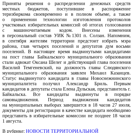
Приняты решения о распределении денежных средств
местных бюджетов, поступившие в распоряжение
теризбиркома своевременно и в полном объеме, а также
о применении технологии изготовления протоколов
участковых избирательных комиссий об итогах голосования
с машиночитаемым кодом. Внесены изменения
в персональный состав УИК №1301 п. Солзан. Напомним,
в сентября жителям территории предстоит избрать мэра
района, глав четырех поселений и депутатов дум восьми
поселений. В настоящее время выдвинутыми кандидатами
на пост главы Байкальского муниципального образования
стали адвокат Оксана Шелег и действующий глава поселения
Василий Темгеневский, на должность главы Слюдянского
муниципального образования заявлен Михаил Казанцев.
Статус выдвинутого кандидата в главы Новоснежнинского
муниципалитета получил Александр Бриль. Первым
кандидатов в депутаты стала Елена Дульская, представитель г.
Байкальска. Все кандидаты выдвинуты в порядке
самовыдвижения. Период выдвижения кандидатов
на муниципальных выборах завершится в 18 часов 27 июля,
документы для регистрации в качестве кандидата необходимо
представить в избирательные комиссии не позднее 18 часов
1 августа.
В рубрике:
НОВОСТИ ТЕРРИТОРИАЛЬНОЙ