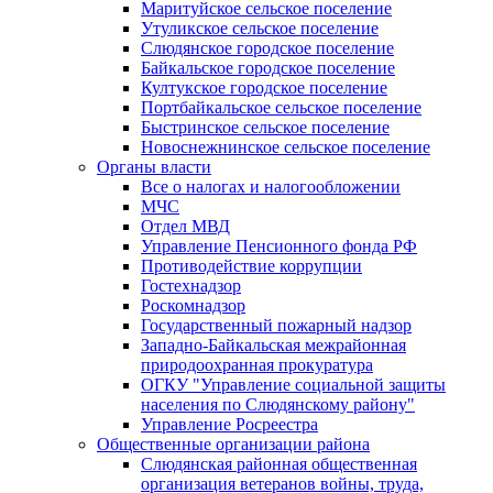
Маритуйское сельское поселение
Утуликское сельское поселение
Слюдянское городское поселение
Байкальское городское поселение
Култукское городское поселение
Портбайкальское сельское поселение
Быстринское сельское поселение
Новоснежнинское сельское поселение
Органы власти
Все о налогах и налогообложении
МЧС
Отдел МВД
Управление Пенсионного фонда РФ
Противодействие коррупции
Гостехнадзор
Роскомнадзор
Государственный пожарный надзор
Западно-Байкальская межрайонная
природоохранная прокуратура
ОГКУ "Управление социальной защиты
населения по Слюдянскому району"
Управление Росреестра
Общественные организации района
Слюдянская районная общественная
организация ветеранов войны, труда,