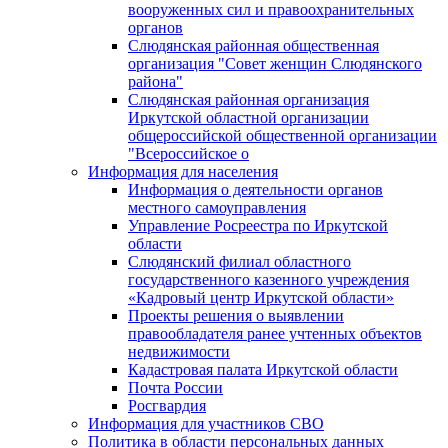
вооруженных сил и правоохранительных
органов
Слюдянская районная общественная
организация "Совет женщин Слюдянского
района"
Слюдянская районная организация
Иркутской областной организации
общероссийской общественной организации
"Всероссийское о
Информация для населения
Информация о деятельности органов
местного самоуправления
Управление Росреестра по Иркутской
области
Слюдянский филиал областного
государственного казенного учреждения
«Кадровый центр Иркутской области»
Проекты решения о выявлении
правообладателя ранее учтенных объектов
недвижимости
Кадастровая палата Иркутской области
Почта России
Росгвардия
Информация для участников СВО
Политика в области персональных данных