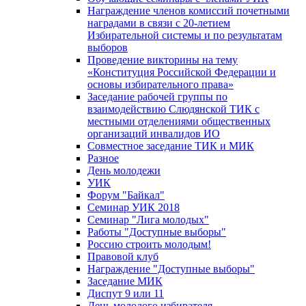
Награждение членов комиссий почетными
наградами в связи с 20-летием
Избирательной системы и по результатам
выборов
Проведение викторины на тему
«Конституция Российской Федерации и
основы избирательного права»
Заседание рабочей группы по
взаимодействию Слюдянской ТИК с
местными отделениями общественных
организаций инвалидов ИО
Совместное заседание ТИК и МИК
Разное
День молодежи
УИК
Форум "Байкал"
Семинар УИК 2018
Семинар "Лига молодых"
Работы "Доступные выборы"
Россию строить молодым!
Правовой клуб
Награждение "Доступные выборы"
Заседание МИК
Диспут 9 или 11
День молодого избирателя