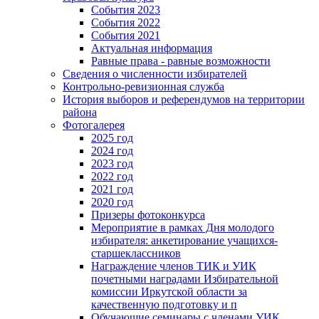
События 2023
События 2022
События 2021
Актуальная информация
Равные права - равные возможности
Сведения о численности избирателей
Контрольно-ревизионная служба
История выборов и референдумов на территории
района
Фотогалерея
2025 год
2024 год
2023 год
2022 год
2021 год
2020 год
Призеры фотоконкурса
Мероприятие в рамках Дня молодого
избирателя: анкетирование учащихся-
старшеклассников
Награждение членов ТИК и УИК
почетными наградами Избирательной
комиссии Иркутской области за
качественную подготовку и п
Обучающие семинары с членами УИК