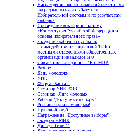
Награждение членов комиссий почетными
наградами в связи с 20-летием
Избирательной системы и по результатам
выборов
Проведение викторины на тему
«Конституция Российской Федерации и
основы избирательного права»
Заседание рабочей группы по
взаимодействию Слюдянской ТИК с
местными отделениями общественных
организаций инвалидов ИО
Совместное заседание ТИК и МИК
Разное
День молодежи
УИК
Форум "Байкал"
Семинар УИК 2018
Семинар "Лига молодых"
Работы "Доступные выборы"
Россию строить молодым!
Правовой клуб
Награждение "Доступные выборы"
Заседание МИК
Диспут 9 или 11
День молодого избирателя