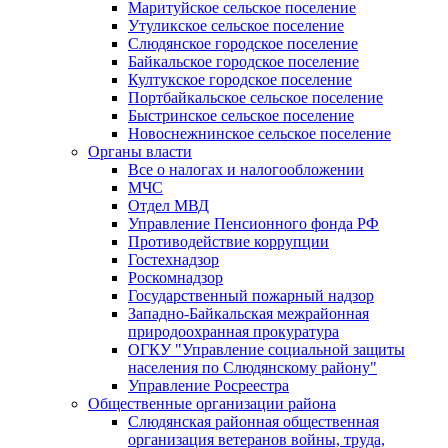
Маритуйское сельское поселение
Утуликское сельское поселение
Слюдянское городское поселение
Байкальское городское поселение
Култукское городское поселение
Портбайкальское сельское поселение
Быстринское сельское поселение
Новоснежнинское сельское поселение
Органы власти
Все о налогах и налогообложении
МЧС
Отдел МВД
Управление Пенсионного фонда РФ
Противодействие коррупции
Гостехнадзор
Роскомнадзор
Государственный пожарный надзор
Западно-Байкальская межрайонная
природоохранная прокуратура
ОГКУ "Управление социальной защиты
населения по Слюдянскому району"
Управление Росреестра
Общественные организации района
Слюдянская районная общественная
организация ветеранов войны, труда,