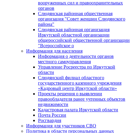
вооруженных сил и правоохранительных
органов
Слюдянская районная общественная
организация "Совет женщин Слюдянского
района"
Слюдянская районная организация
Иркутской областной организации
общероссийской общественной организации
"Всероссийское о
Информация для населения
Информация о деятельности органов
местного самоуправления
Управление Росреестра по Иркутской
области
Слюдянский филиал областного
государственного казенного учреждения
«Кадровый центр Иркутской области»
Проекты решения о выявлении
правообладателя ранее учтенных объектов
недвижимости
Кадастровая палата Иркутской области
Почта России
Росгвардия
Информация для участников СВО
Политика в области персональных данных