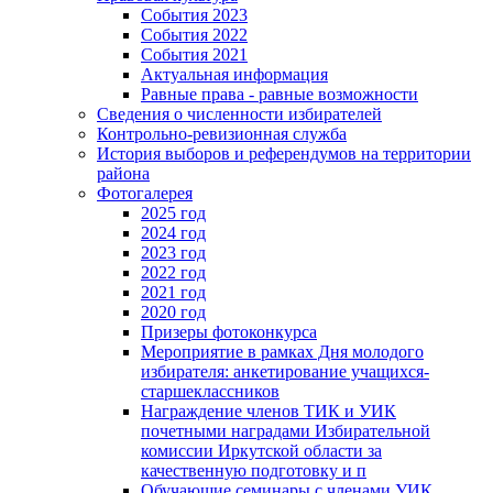
События 2023
События 2022
События 2021
Актуальная информация
Равные права - равные возможности
Сведения о численности избирателей
Контрольно-ревизионная служба
История выборов и референдумов на территории
района
Фотогалерея
2025 год
2024 год
2023 год
2022 год
2021 год
2020 год
Призеры фотоконкурса
Мероприятие в рамках Дня молодого
избирателя: анкетирование учащихся-
старшеклассников
Награждение членов ТИК и УИК
почетными наградами Избирательной
комиссии Иркутской области за
качественную подготовку и п
Обучающие семинары с членами УИК