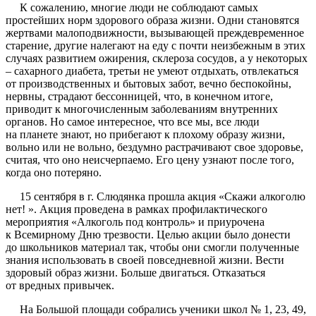
К сожалению, многие люди не соблюдают самых
простейших норм здорового образа жизни. Одни становятся
жертвами малоподвижности, вызывающей преждевременное
старение, другие налегают на еду с почти неизбежным в этих
случаях развитием ожирения, склероза сосудов, а у некоторых
– сахарного диабета, третьи не умеют отдыхать, отвлекаться
от производственных и бытовых забот, вечно беспокойны,
нервны, страдают бессонницей, что, в конечном итоге,
приводит к многочисленным заболеваниям внутренних
органов. Но самое интересное, что все мы, все люди
на планете знают, но прибегают к плохому образу жизни,
вольно или не вольно, бездумно растрачивают свое здоровье,
считая, что оно неисчерпаемо. Его цену узнают после того,
когда оно потеряно.
15 сентября в г. Слюдянка прошла акция «Скажи алкоголю
нет! ». Акция проведена в рамках профилактического
мероприятия «Алкоголь под контроль» и приурочена
к Всемирному Дню трезвости. Целью акции было донести
до школьников материал так, чтобы они смогли полученные
знания использовать в своей повседневной жизни. Вести
здоровый образ жизни. Больше двигаться. Отказаться
от вредных привычек.
На Большой площади собрались ученики школ № 1, 23, 49,