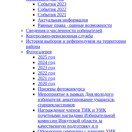
События 2023
События 2022
События 2021
Актуальная информация
Равные права - равные возможности
Сведения о численности избирателей
Контрольно-ревизионная служба
История выборов и референдумов на территории
района
Фотогалерея
2025 год
2024 год
2023 год
2022 год
2021 год
2020 год
Призеры фотоконкурса
Мероприятие в рамках Дня молодого
избирателя: анкетирование учащихся-
старшеклассников
Награждение членов ТИК и УИК
почетными наградами Избирательной
комиссии Иркутской области за
качественную подготовку и п
Обучающие семинары с членами УИК