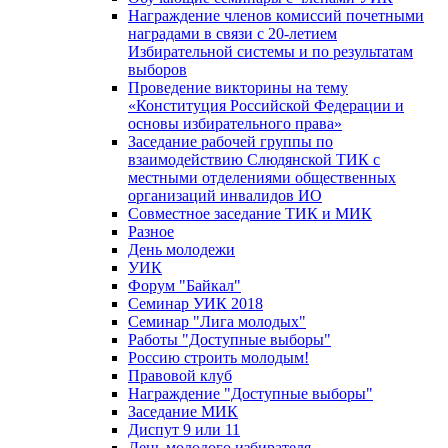
Награждение членов комиссий почетными
наградами в связи с 20-летием
Избирательной системы и по результатам
выборов
Проведение викторины на тему
«Конституция Российской Федерации и
основы избирательного права»
Заседание рабочей группы по
взаимодействию Слюдянской ТИК с
местными отделениями общественных
организаций инвалидов ИО
Совместное заседание ТИК и МИК
Разное
День молодежи
УИК
Форум "Байкал"
Семинар УИК 2018
Семинар "Лига молодых"
Работы "Доступные выборы"
Россию строить молодым!
Правовой клуб
Награждение "Доступные выборы"
Заседание МИК
Диспут 9 или 11
День молодого избирателя