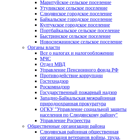
Маритуйское сельское поселение
Утуликское сельское поселение
Слюдянское городское поселение
Байкальское городское поселение
Култукское городское поселение
Портбайкальское сельское поселение
Быстринское сельское поселение
Новоснежнинское сельское поселение
Органы власти
Все о налогах и налогообложении
МЧС
Отдел МВД
Управление Пенсионного фонда РФ
Противодействие коррупции
Гостехнадзор
Роскомнадзор
Государственный пожарный надзор
Западно-Байкальская межрайонная
природоохранная прокуратура
ОГКУ "Управление социальной защиты
населения по Слюдянскому району"
Управление Росреестра
Общественные организации района
Слюдянская районная общественная
организация ветеранов войны, труда,