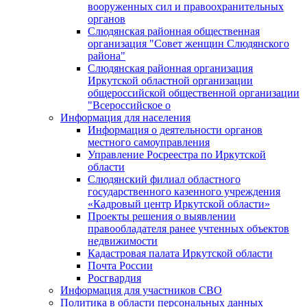
вооруженных сил и правоохранительных
органов
Слюдянская районная общественная
организация "Совет женщин Слюдянского
района"
Слюдянская районная организация
Иркутской областной организации
общероссийской общественной организации
"Всероссийское о
Информация для населения
Информация о деятельности органов
местного самоуправления
Управление Росреестра по Иркутской
области
Слюдянский филиал областного
государственного казенного учреждения
«Кадровый центр Иркутской области»
Проекты решения о выявлении
правообладателя ранее учтенных объектов
недвижимости
Кадастровая палата Иркутской области
Почта России
Росгвардия
Информация для участников СВО
Политика в области персональных данных