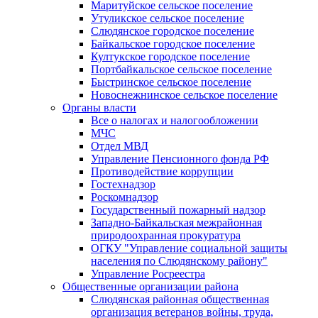
Маритуйское сельское поселение
Утуликское сельское поселение
Слюдянское городское поселение
Байкальское городское поселение
Култукское городское поселение
Портбайкальское сельское поселение
Быстринское сельское поселение
Новоснежнинское сельское поселение
Органы власти
Все о налогах и налогообложении
МЧС
Отдел МВД
Управление Пенсионного фонда РФ
Противодействие коррупции
Гостехнадзор
Роскомнадзор
Государственный пожарный надзор
Западно-Байкальская межрайонная
природоохранная прокуратура
ОГКУ "Управление социальной защиты
населения по Слюдянскому району"
Управление Росреестра
Общественные организации района
Слюдянская районная общественная
организация ветеранов войны, труда,