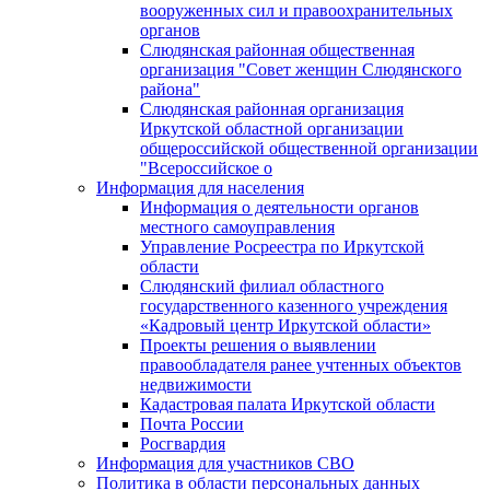
вооруженных сил и правоохранительных
органов
Слюдянская районная общественная
организация "Совет женщин Слюдянского
района"
Слюдянская районная организация
Иркутской областной организации
общероссийской общественной организации
"Всероссийское о
Информация для населения
Информация о деятельности органов
местного самоуправления
Управление Росреестра по Иркутской
области
Слюдянский филиал областного
государственного казенного учреждения
«Кадровый центр Иркутской области»
Проекты решения о выявлении
правообладателя ранее учтенных объектов
недвижимости
Кадастровая палата Иркутской области
Почта России
Росгвардия
Информация для участников СВО
Политика в области персональных данных