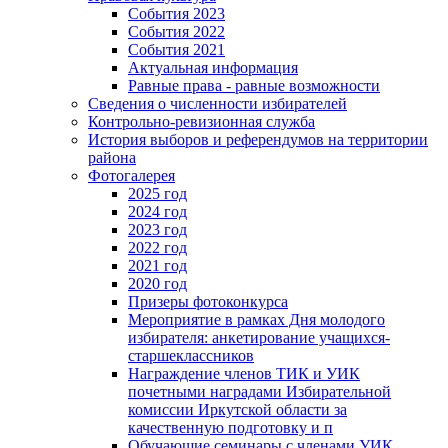
События 2023
События 2022
События 2021
Актуальная информация
Равные права - равные возможности
Сведения о численности избирателей
Контрольно-ревизионная служба
История выборов и референдумов на территории
района
Фотогалерея
2025 год
2024 год
2023 год
2022 год
2021 год
2020 год
Призеры фотоконкурса
Мероприятие в рамках Дня молодого
избирателя: анкетирование учащихся-
старшеклассников
Награждение членов ТИК и УИК
почетными наградами Избирательной
комиссии Иркутской области за
качественную подготовку и п
Обучающие семинары с членами УИК