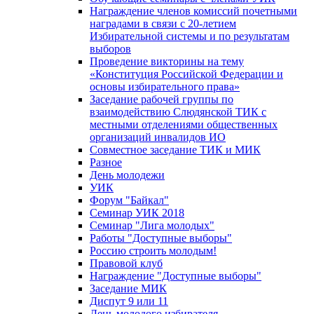
Награждение членов комиссий почетными
наградами в связи с 20-летием
Избирательной системы и по результатам
выборов
Проведение викторины на тему
«Конституция Российской Федерации и
основы избирательного права»
Заседание рабочей группы по
взаимодействию Слюдянской ТИК с
местными отделениями общественных
организаций инвалидов ИО
Совместное заседание ТИК и МИК
Разное
День молодежи
УИК
Форум "Байкал"
Семинар УИК 2018
Семинар "Лига молодых"
Работы "Доступные выборы"
Россию строить молодым!
Правовой клуб
Награждение "Доступные выборы"
Заседание МИК
Диспут 9 или 11
День молодого избирателя