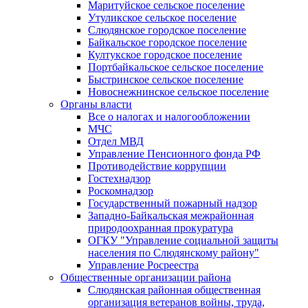
Маритуйское сельское поселение
Утуликское сельское поселение
Слюдянское городское поселение
Байкальское городское поселение
Култукское городское поселение
Портбайкальское сельское поселение
Быстринское сельское поселение
Новоснежнинское сельское поселение
Органы власти
Все о налогах и налогообложении
МЧС
Отдел МВД
Управление Пенсионного фонда РФ
Противодействие коррупции
Гостехнадзор
Роскомнадзор
Государственный пожарный надзор
Западно-Байкальская межрайонная
природоохранная прокуратура
ОГКУ "Управление социальной защиты
населения по Слюдянскому району"
Управление Росреестра
Общественные организации района
Слюдянская районная общественная
организация ветеранов войны, труда,