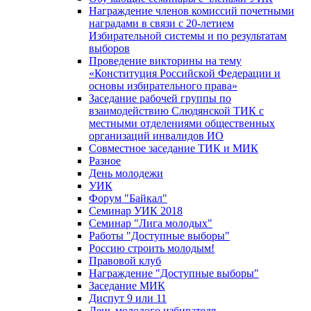
Награждение членов комиссий почетными
наградами в связи с 20-летием
Избирательной системы и по результатам
выборов
Проведение викторины на тему
«Конституция Российской Федерации и
основы избирательного права»
Заседание рабочей группы по
взаимодействию Слюдянской ТИК с
местными отделениями общественных
организаций инвалидов ИО
Совместное заседание ТИК и МИК
Разное
День молодежи
УИК
Форум "Байкал"
Семинар УИК 2018
Семинар "Лига молодых"
Работы "Доступные выборы"
Россию строить молодым!
Правовой клуб
Награждение "Доступные выборы"
Заседание МИК
Диспут 9 или 11
День молодого избирателя