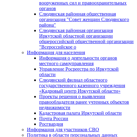
вооруженных сил и правоохранительных
органов
Слюдянская районная общественная
организация "Совет женщин Слюдянского
района"
Слюдянская районная организация
Иркутской областной организации
общероссийской общественной организации
"Всероссийское о
Информация для населения
Информация о деятельности органов
местного самоуправления
Управление Росреестра по Иркутской
области
Слюдянский филиал областного
государственного казенного учреждения
«Кадровый центр Иркутской области»
Проекты решения о выявлении
правообладателя ранее учтенных объектов
недвижимости
Кадастровая палата Иркутской области
Почта России
Росгвардия
Информация для участников СВО
Политика в области персональных данных