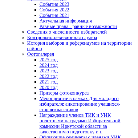
События 2023
События 2022
События 2021
Актуальная информация
Равные права - равные возможности
Сведения о численности избирателей
Контрольно-ревизионная служба
История выборов и референдумов на территории
района
Фотогалерея
2025 год
2024 год
2023 год
2022 год
2021 год
2020 год
Призеры фотоконкурса
Мероприятие в рамках Дня молодого
избирателя: анкетирование учащихся-
старшеклассников
Награждение членов ТИК и УИК
почетными наградами Избирательной
комиссии Иркутской области за
качественную подготовку и п
Обучающие семинары с членами УИК