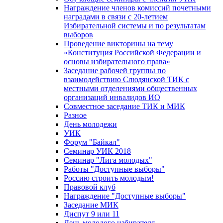
Награждение членов комиссий почетными
наградами в связи с 20-летием
Избирательной системы и по результатам
выборов
Проведение викторины на тему
«Конституция Российской Федерации и
основы избирательного права»
Заседание рабочей группы по
взаимодействию Слюдянской ТИК с
местными отделениями общественных
организаций инвалидов ИО
Совместное заседание ТИК и МИК
Разное
День молодежи
УИК
Форум "Байкал"
Семинар УИК 2018
Семинар "Лига молодых"
Работы "Доступные выборы"
Россию строить молодым!
Правовой клуб
Награждение "Доступные выборы"
Заседание МИК
Диспут 9 или 11
День молодого избирателя