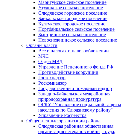
Маритуйское сельское поселение
Утуликское сельское поселение
Слюдянское городское поселение
Байкальское городское поселение
Култукское городское поселение
Портбайкальское сельское поселение
Быстринское сельское поселение
Новоснежнинское сельское поселение
Органы власти
Все о налогах и налогообложении
МЧС
Отдел МВД
Управление Пенсионного фонда РФ
Противодействие коррупции
Гостехнадзор
Роскомнадзор
Государственный пожарный надзор
Западно-Байкальская межрайонная
природоохранная прокуратура
ОГКУ "Управление социальной защиты
населения по Слюдянскому району"
Управление Росреестра
Общественные организации района
Слюдянская районная общественная
организация ветеранов войны, труда,