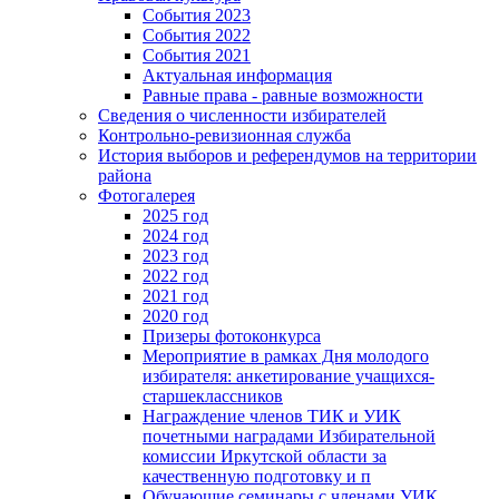
События 2023
События 2022
События 2021
Актуальная информация
Равные права - равные возможности
Сведения о численности избирателей
Контрольно-ревизионная служба
История выборов и референдумов на территории
района
Фотогалерея
2025 год
2024 год
2023 год
2022 год
2021 год
2020 год
Призеры фотоконкурса
Мероприятие в рамках Дня молодого
избирателя: анкетирование учащихся-
старшеклассников
Награждение членов ТИК и УИК
почетными наградами Избирательной
комиссии Иркутской области за
качественную подготовку и п
Обучающие семинары с членами УИК