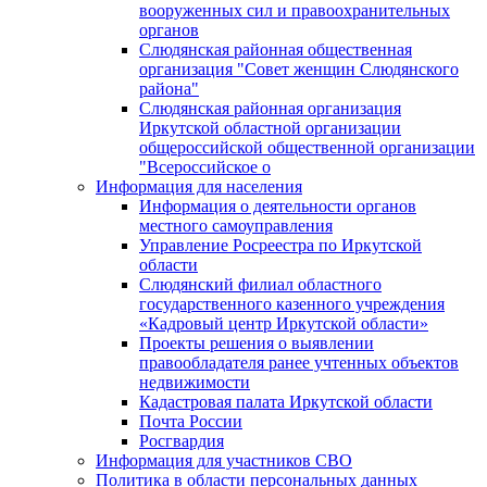
вооруженных сил и правоохранительных
органов
Слюдянская районная общественная
организация "Совет женщин Слюдянского
района"
Слюдянская районная организация
Иркутской областной организации
общероссийской общественной организации
"Всероссийское о
Информация для населения
Информация о деятельности органов
местного самоуправления
Управление Росреестра по Иркутской
области
Слюдянский филиал областного
государственного казенного учреждения
«Кадровый центр Иркутской области»
Проекты решения о выявлении
правообладателя ранее учтенных объектов
недвижимости
Кадастровая палата Иркутской области
Почта России
Росгвардия
Информация для участников СВО
Политика в области персональных данных