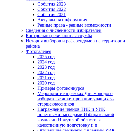
События 2023
События 2022
События 2021
Актуальная информация
Равные права - равные возможности
Сведения о численности избирателей
Контрольно-ревизионная служба
История выборов и референдумов на территории
района
Фотогалерея
2025 год
2024 год
2023 год
2022 год
2021 год
2020 год
Призеры фотоконкурса
Мероприятие в рамках Дня молодого
избирателя: анкетирование учащихся-
старшеклассников
Награждение членов ТИК и УИК
почетными наградами Избирательной
комиссии Иркутской области за
качественную подготовку и п
Обучающие семинары с членами УИК