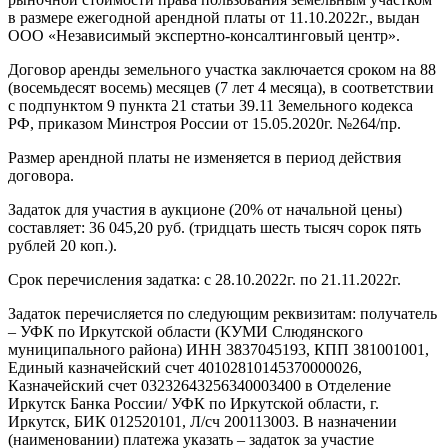
в размере ежегодной арендной платы от 11.10.2022г., выдан
ООО «Независимый экспертно-консалтинговый центр».
Договор аренды земельного участка заключается сроком на 88
(восемьдесят восемь) месяцев (7 лет 4 месяца), в соответствии
с подпунктом 9 пункта 21 статьи 39.11 Земельного кодекса
РФ, приказом Минстроя России от 15.05.2020г. №264/пр.
Размер арендной платы не изменяется в период действия
договора.
Задаток для участия в аукционе (20% от начальной цены)
составляет: 36 045,20 руб. (тридцать шесть тысяч сорок пять
рублей 20 коп.).
Срок перечисления задатка: с 28.10.2022г. по 21.11.2022г.
Задаток перечисляется по следующим реквизитам: получатель
– УФК по Иркутской области (КУМИ Слюдянского
муниципального района) ИНН 3837045193, КПП 381001001,
Единый казначейский счет 40102810145370000026,
Казначейский счет 03232643256340003400 в Отделение
Иркутск Банка России/ УФК по Иркутской области, г.
Иркутск, БИК 012520101, Л/сч 200113003. В назначении
(наименовании) платежа указать – задаток за участие