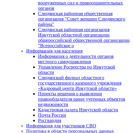
вооруженных сил и правоохранительных
органов
Слюдянская районная общественная
организация "Совет женщин Слюдянского
района"
Слюдянская районная организация
Иркутской областной организации
общероссийской общественной организации
"Всероссийское о
Информация для населения
Информация о деятельности органов
местного самоуправления
Управление Росреестра по Иркутской
области
Слюдянский филиал областного
государственного казенного учреждения
«Кадровый центр Иркутской области»
Проекты решения о выявлении
правообладателя ранее учтенных объектов
недвижимости
Кадастровая палата Иркутской области
Почта России
Росгвардия
Информация для участников СВО
Политика в области персональных данных