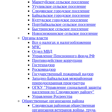
Маритуйское сельское поселение
Утуликское сельское поселение
Слюдянское городское поселение
Байкальское городское поселение
Култукское городское поселение
Портбайкальское сельское поселение
Быстринское сельское поселение
Новоснежнинское сельское поселение
Органы власти
Все о налогах и налогообложении
МЧС
Отдел МВД
Управление Пенсионного фонда РФ
Противодействие коррупции
Гостехнадзор
Роскомнадзор
Государственный пожарный надзор
Западно-Байкальская межрайонная
природоохранная прокуратура
ОГКУ "Управление социальной защиты
населения по Слюдянскому району"
Управление Росреестра
Общественные организации района
Слюдянская районная общественная
организация ветеранов войны, труда,