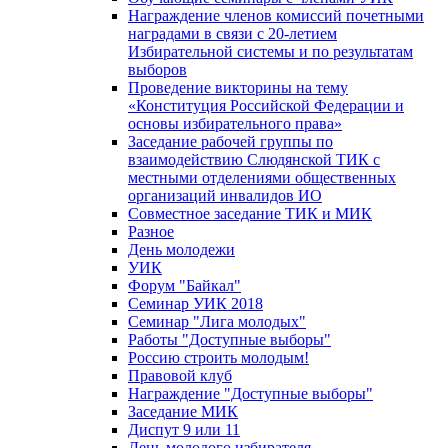
Награждение членов комиссий почетными
наградами в связи с 20-летием
Избирательной системы и по результатам
выборов
Проведение викторины на тему
«Конституция Российской Федерации и
основы избирательного права»
Заседание рабочей группы по
взаимодействию Слюдянской ТИК с
местными отделениями общественных
организаций инвалидов ИО
Совместное заседание ТИК и МИК
Разное
День молодежи
УИК
Форум "Байкал"
Семинар УИК 2018
Семинар "Лига молодых"
Работы "Доступные выборы"
Россию строить молодым!
Правовой клуб
Награждение "Доступные выборы"
Заседание МИК
Диспут 9 или 11
День молодого избирателя