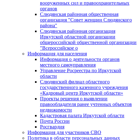
вооруженных сил и правоохранительных
органов
Слюдянская районная общественная
организация "Совет женщин Слюдянского
района"
Слюдянская районная организация
Иркутской областной организации
общероссийской общественной организации
"Всероссийское о
Информация для населения
Информация о деятельности органов
местного самоуправления
Управление Росреестра по Иркутской
области
Слюдянский филиал областного
государственного казенного учреждения
«Кадровый центр Иркутской области»
Проекты решения о выявлении
правообладателя ранее учтенных объектов
недвижимости
Кадастровая палата Иркутской области
Почта России
Росгвардия
Информация для участников СВО
Политика в области персональных данных