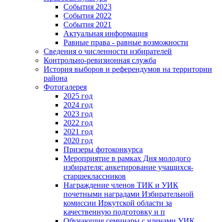
События 2023
События 2022
События 2021
Актуальная информация
Равные права - равные возможности
Сведения о численности избирателей
Контрольно-ревизионная служба
История выборов и референдумов на территории
района
Фотогалерея
2025 год
2024 год
2023 год
2022 год
2021 год
2020 год
Призеры фотоконкурса
Мероприятие в рамках Дня молодого
избирателя: анкетирование учащихся-
старшеклассников
Награждение членов ТИК и УИК
почетными наградами Избирательной
комиссии Иркутской области за
качественную подготовку и п
Обучающие семинары с членами УИК