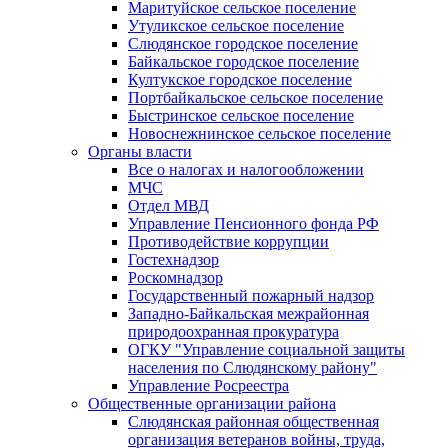
Маритуйское сельское поселение
Утуликское сельское поселение
Слюдянское городское поселение
Байкальское городское поселение
Култукское городское поселение
Портбайкальское сельское поселение
Быстринское сельское поселение
Новоснежнинское сельское поселение
Органы власти
Все о налогах и налогообложении
МЧС
Отдел МВД
Управление Пенсионного фонда РФ
Противодействие коррупции
Гостехнадзор
Роскомнадзор
Государственный пожарный надзор
Западно-Байкальская межрайонная
природоохранная прокуратура
ОГКУ "Управление социальной защиты
населения по Слюдянскому району"
Управление Росреестра
Общественные организации района
Слюдянская районная общественная
организация ветеранов войны, труда,