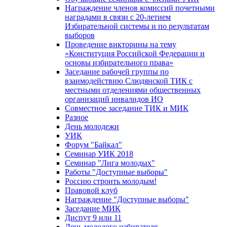
Награждение членов комиссий почетными
наградами в связи с 20-летием
Избирательной системы и по результатам
выборов
Проведение викторины на тему
«Конституция Российской Федерации и
основы избирательного права»
Заседание рабочей группы по
взаимодействию Слюдянской ТИК с
местными отделениями общественных
организаций инвалидов ИО
Совместное заседание ТИК и МИК
Разное
День молодежи
УИК
Форум "Байкал"
Семинар УИК 2018
Семинар "Лига молодых"
Работы "Доступные выборы"
Россию строить молодым!
Правовой клуб
Награждение "Доступные выборы"
Заседание МИК
Диспут 9 или 11
День молодого избирателя