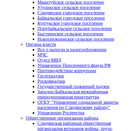
Маритуйское сельское поселение
Утуликское сельское поселение
Слюдянское городское поселение
Байкальское городское поселение
Култукское городское поселение
Портбайкальское сельское поселение
Быстринское сельское поселение
Новоснежнинское сельское поселение
Органы власти
Все о налогах и налогообложении
МЧС
Отдел МВД
Управление Пенсионного фонда РФ
Противодействие коррупции
Гостехнадзор
Роскомнадзор
Государственный пожарный надзор
Западно-Байкальская межрайонная
природоохранная прокуратура
ОГКУ "Управление социальной защиты
населения по Слюдянскому району"
Управление Росреестра
Общественные организации района
Слюдянская районная общественная
организация ветеранов войны, труда,