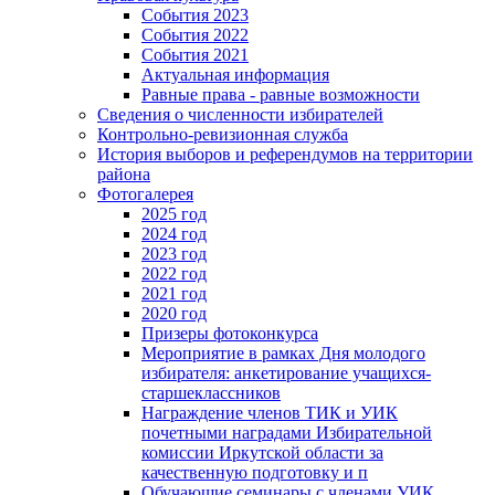
События 2023
События 2022
События 2021
Актуальная информация
Равные права - равные возможности
Сведения о численности избирателей
Контрольно-ревизионная служба
История выборов и референдумов на территории
района
Фотогалерея
2025 год
2024 год
2023 год
2022 год
2021 год
2020 год
Призеры фотоконкурса
Мероприятие в рамках Дня молодого
избирателя: анкетирование учащихся-
старшеклассников
Награждение членов ТИК и УИК
почетными наградами Избирательной
комиссии Иркутской области за
качественную подготовку и п
Обучающие семинары с членами УИК