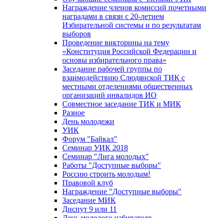
Награждение членов комиссий почетными
наградами в связи с 20-летием
Избирательной системы и по результатам
выборов
Проведение викторины на тему
«Конституция Российской Федерации и
основы избирательного права»
Заседание рабочей группы по
взаимодействию Слюдянской ТИК с
местными отделениями общественных
организаций инвалидов ИО
Совместное заседание ТИК и МИК
Разное
День молодежи
УИК
Форум "Байкал"
Семинар УИК 2018
Семинар "Лига молодых"
Работы "Доступные выборы"
Россию строить молодым!
Правовой клуб
Награждение "Доступные выборы"
Заседание МИК
Диспут 9 или 11
День молодого избирателя