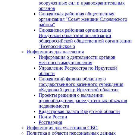
вооруженных сил и правоохранительных
органов
Слюдянская районная общественная
организация "Совет женщин Слюдянского
района"
Слюдянская районная организация
Иркутской областной организации
общероссийской общественной организации
"Всероссийское о
Информация для населения
Информация о деятельности органов
местного самоуправления
Управление Росреестра по Иркутской
области
Слюдянский филиал областного
государственного казенного учреждения
«Кадровый центр Иркутской области»
Проекты решения о выявлении
правообладателя ранее учтенных объектов
недвижимости
Кадастровая палата Иркутской области
Почта России
Росгвардия
Информация для участников СВО
Политика в области персональных данных