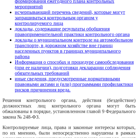
формирования ежегодного плана контрольных
мероприятий
исчерпывающий перечень сведений, которые могут
запрашиваться контрольным органом у
контролируемого лица
доклады, содержащие результаты обобщения
правоприменительной практики контрольного органа
доклады о муниципальном контроле на автомобильном
транспорте, в дорожном хозяйстве вне границ
населенных пунктов в границах муниципального
района
Информация о способах и процедуре самообследования
(при ее наличии), подготовки декларации соблюдения
обязательных требований
иные сведения, предусмотренные нормативными
правовыми актами и (или) программами профилактики
рисков причинения вреда.
Решения контрольного органа, действия (бездействие)
должностных лиц контрольного органа могут быть
обжалованы в порядке, установленном главой 9 Федерального
закона № 248-ФЗ.
Контролируемые лица, права и законные интересы которых,
по их мнению, были непосредственно нарушены в рамках