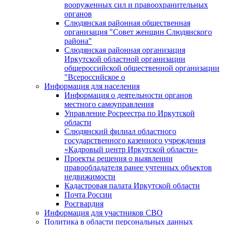
вооруженных сил и правоохранительных
органов
Слюдянская районная общественная
организация "Совет женщин Слюдянского
района"
Слюдянская районная организация
Иркутской областной организации
общероссийской общественной организации
"Всероссийское о
Информация для населения
Информация о деятельности органов
местного самоуправления
Управление Росреестра по Иркутской
области
Слюдянский филиал областного
государственного казенного учреждения
«Кадровый центр Иркутской области»
Проекты решения о выявлении
правообладателя ранее учтенных объектов
недвижимости
Кадастровая палата Иркутской области
Почта России
Росгвардия
Информация для участников СВО
Политика в области персональных данных