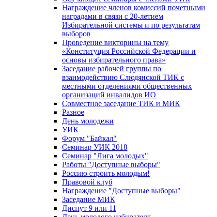
Награждение членов комиссий почетными
наградами в связи с 20-летием
Избирательной системы и по результатам
выборов
Проведение викторины на тему
«Конституция Российской Федерации и
основы избирательного права»
Заседание рабочей группы по
взаимодействию Слюдянской ТИК с
местными отделениями общественных
организаций инвалидов ИО
Совместное заседание ТИК и МИК
Разное
День молодежи
УИК
Форум "Байкал"
Семинар УИК 2018
Семинар "Лига молодых"
Работы "Доступные выборы"
Россию строить молодым!
Правовой клуб
Награждение "Доступные выборы"
Заседание МИК
Диспут 9 или 11
День молодого избирателя