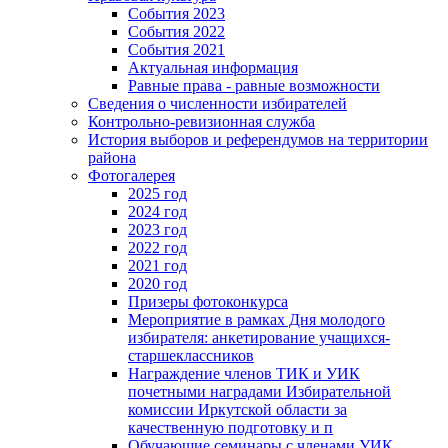
События 2023
События 2022
События 2021
Актуальная информация
Равные права - равные возможности
Сведения о численности избирателей
Контрольно-ревизионная служба
История выборов и референдумов на территории
района
Фотогалерея
2025 год
2024 год
2023 год
2022 год
2021 год
2020 год
Призеры фотоконкурса
Мероприятие в рамках Дня молодого
избирателя: анкетирование учащихся-
старшеклассников
Награждение членов ТИК и УИК
почетными наградами Избирательной
комиссии Иркутской области за
качественную подготовку и п
Обучающие семинары с членами УИК