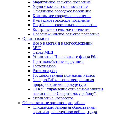
Маритуйское сельское поселение
Утуликское сельское поселение
Слюдянское городское поселение
Байкальское городское поселение
Култукское городское поселение
Портбайкальское сельское поселение
Быстринское сельское поселение
Новоснежнинское сельское поселение
Органы власти
Все о налогах и налогообложении
МЧС
Отдел МВД
Управление Пенсионного фонда РФ
Противодействие коррупции
Гостехнадзор
Роскомнадзор
Государственный пожарный надзор
Западно-Байкальская межрайонная
природоохранная прокуратура
ОГКУ "Управление социальной защиты
населения по Слюдянскому району"
Управление Росреестра
Общественные организации района
Слюдянская районная общественная
организация ветеранов войны, труда,