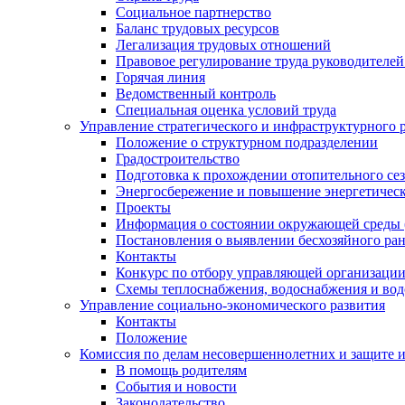
Социальное партнерство
Баланс трудовых ресурсов
Легализация трудовых отношений
Правовое регулирование труда руководителе
Горячая линия
Ведомственный контроль
Специальная оценка условий труда
Управление стратегического и инфраструктурного 
Положение о структурном подразделении
Градостроительство
Подготовка к прохождении отопительного се
Энергосбережение и повышение энергетичес
Проекты
Информация о состоянии окружающей среды 
Постановления о выявлении бесхозяйного ра
Контакты
Конкурс по отбору управляющей организаци
Схемы теплоснабжения, водоснабжения и вод
Управление социально-экономического развития
Контакты
Положение
Комиссия по делам несовершеннолетних и защите 
В помощь родителям
События и новости
Законодательство