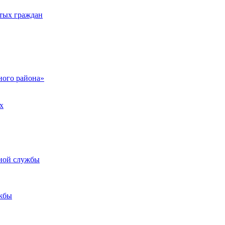
тых граждан
ого района»
х
ьной службы
жбы