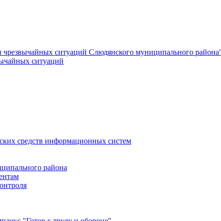
и чрезвычайных ситуаций Слюдянского муниципального района
вычайных ситуаций
еских средств информационных систем
ципального района
ентам
онтроля
лекс "Готов к труду и обороне"