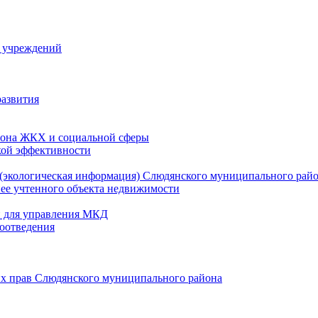
й учреждений
развития
зона ЖКХ и социальной сферы
кой эффективности
(экологическая информация) Слюдянского муниципального рай
нее учтенного объекта недвижимости
и для управления МКД
оотведения
их прав Слюдянского муниципального района