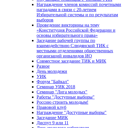
Награждение членов комиссий почетными
наградами в связи с 20-летием
Избирательной системы и по результатам
выборов
Проведение викторины на тему
«Конституция Российской Федерации и
основы избирательного права»
Заседание рабочей группы по
взаимодействию Слюдянской ТИК с
местными отделениями общественных
организаций инвалидов ИО
Совместное заседание ТИК и МИК
Разное
День молодежи
УИК
Форум "Байкал"
Семинар УИК 2018
Семинар "Лига молодых"
Работы "Доступные выборы"
Россию строить молодым!
Правовой клуб
Награждение "Доступные выборы"
Заседание МИК
Диспут 9 или 11
День молодого избирателя