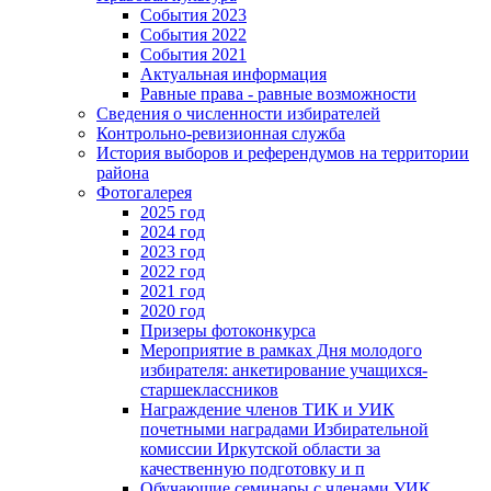
События 2023
События 2022
События 2021
Актуальная информация
Равные права - равные возможности
Сведения о численности избирателей
Контрольно-ревизионная служба
История выборов и референдумов на территории
района
Фотогалерея
2025 год
2024 год
2023 год
2022 год
2021 год
2020 год
Призеры фотоконкурса
Мероприятие в рамках Дня молодого
избирателя: анкетирование учащихся-
старшеклассников
Награждение членов ТИК и УИК
почетными наградами Избирательной
комиссии Иркутской области за
качественную подготовку и п
Обучающие семинары с членами УИК