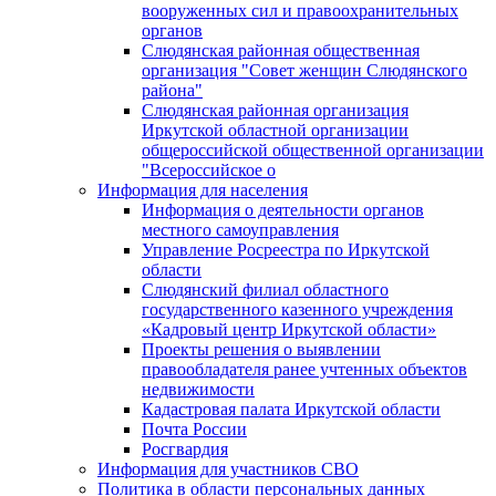
вооруженных сил и правоохранительных
органов
Слюдянская районная общественная
организация "Совет женщин Слюдянского
района"
Слюдянская районная организация
Иркутской областной организации
общероссийской общественной организации
"Всероссийское о
Информация для населения
Информация о деятельности органов
местного самоуправления
Управление Росреестра по Иркутской
области
Слюдянский филиал областного
государственного казенного учреждения
«Кадровый центр Иркутской области»
Проекты решения о выявлении
правообладателя ранее учтенных объектов
недвижимости
Кадастровая палата Иркутской области
Почта России
Росгвардия
Информация для участников СВО
Политика в области персональных данных