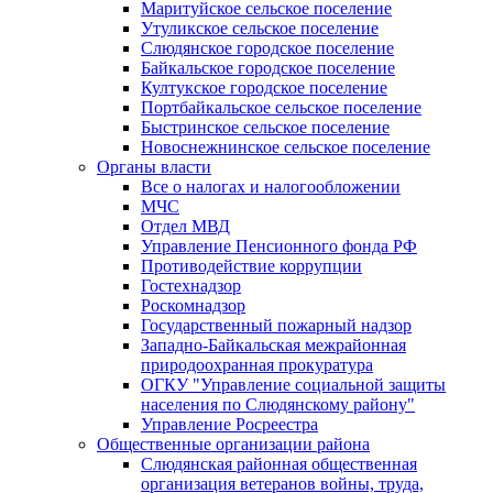
Маритуйское сельское поселение
Утуликское сельское поселение
Слюдянское городское поселение
Байкальское городское поселение
Култукское городское поселение
Портбайкальское сельское поселение
Быстринское сельское поселение
Новоснежнинское сельское поселение
Органы власти
Все о налогах и налогообложении
МЧС
Отдел МВД
Управление Пенсионного фонда РФ
Противодействие коррупции
Гостехнадзор
Роскомнадзор
Государственный пожарный надзор
Западно-Байкальская межрайонная
природоохранная прокуратура
ОГКУ "Управление социальной защиты
населения по Слюдянскому району"
Управление Росреестра
Общественные организации района
Слюдянская районная общественная
организация ветеранов войны, труда,