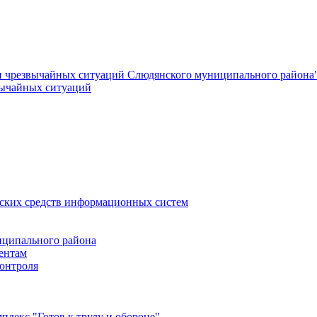
и чрезвычайных ситуаций Слюдянского муниципального района
вычайных ситуаций
еских средств информационных систем
ципального района
ентам
онтроля
лекс "Готов к труду и обороне"