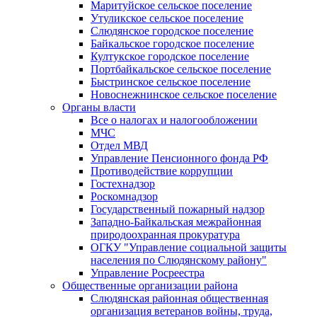
Маритуйское сельское поселение
Утуликское сельское поселение
Слюдянское городское поселение
Байкальское городское поселение
Култукское городское поселение
Портбайкальское сельское поселение
Быстринское сельское поселение
Новоснежнинское сельское поселение
Органы власти
Все о налогах и налогообложении
МЧС
Отдел МВД
Управление Пенсионного фонда РФ
Противодействие коррупции
Гостехнадзор
Роскомнадзор
Государственный пожарный надзор
Западно-Байкальская межрайонная
природоохранная прокуратура
ОГКУ "Управление социальной защиты
населения по Слюдянскому району"
Управление Росреестра
Общественные организации района
Слюдянская районная общественная
организация ветеранов войны, труда,