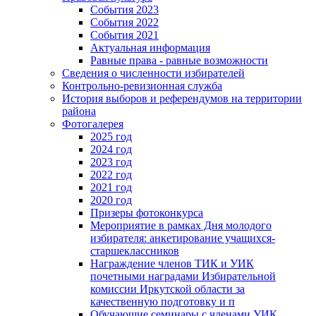
События 2023
События 2022
События 2021
Актуальная информация
Равные права - равные возможности
Сведения о численности избирателей
Контрольно-ревизионная служба
История выборов и референдумов на территории
района
Фотогалерея
2025 год
2024 год
2023 год
2022 год
2021 год
2020 год
Призеры фотоконкурса
Мероприятие в рамках Дня молодого
избирателя: анкетирование учащихся-
старшеклассников
Награждение членов ТИК и УИК
почетными наградами Избирательной
комиссии Иркутской области за
качественную подготовку и п
Обучающие семинары с членами УИК