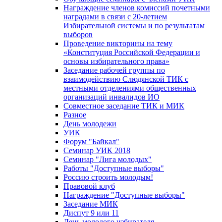
Награждение членов комиссий почетными
наградами в связи с 20-летием
Избирательной системы и по результатам
выборов
Проведение викторины на тему
«Конституция Российской Федерации и
основы избирательного права»
Заседание рабочей группы по
взаимодействию Слюдянской ТИК с
местными отделениями общественных
организаций инвалидов ИО
Совместное заседание ТИК и МИК
Разное
День молодежи
УИК
Форум "Байкал"
Семинар УИК 2018
Семинар "Лига молодых"
Работы "Доступные выборы"
Россию строить молодым!
Правовой клуб
Награждение "Доступные выборы"
Заседание МИК
Диспут 9 или 11
День молодого избирателя