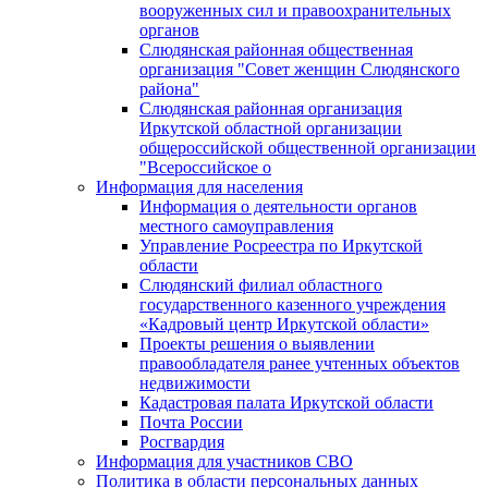
вооруженных сил и правоохранительных
органов
Слюдянская районная общественная
организация "Совет женщин Слюдянского
района"
Слюдянская районная организация
Иркутской областной организации
общероссийской общественной организации
"Всероссийское о
Информация для населения
Информация о деятельности органов
местного самоуправления
Управление Росреестра по Иркутской
области
Слюдянский филиал областного
государственного казенного учреждения
«Кадровый центр Иркутской области»
Проекты решения о выявлении
правообладателя ранее учтенных объектов
недвижимости
Кадастровая палата Иркутской области
Почта России
Росгвардия
Информация для участников СВО
Политика в области персональных данных