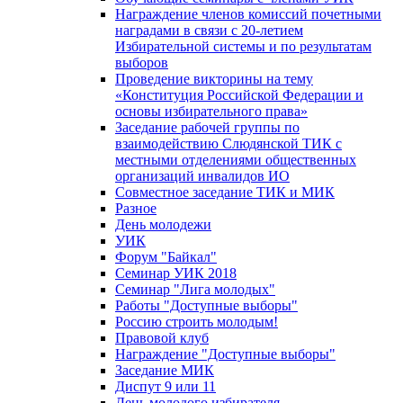
Награждение членов комиссий почетными
наградами в связи с 20-летием
Избирательной системы и по результатам
выборов
Проведение викторины на тему
«Конституция Российской Федерации и
основы избирательного права»
Заседание рабочей группы по
взаимодействию Слюдянской ТИК с
местными отделениями общественных
организаций инвалидов ИО
Совместное заседание ТИК и МИК
Разное
День молодежи
УИК
Форум "Байкал"
Семинар УИК 2018
Семинар "Лига молодых"
Работы "Доступные выборы"
Россию строить молодым!
Правовой клуб
Награждение "Доступные выборы"
Заседание МИК
Диспут 9 или 11
День молодого избирателя