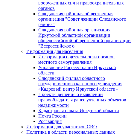
вооруженных сил и правоохранительных
органов
Слюдянская районная общественная
организация "Совет женщин Слюдянского
района"
Слюдянская районная организация
Иркутской областной организации
общероссийской общественной организации
"Всероссийское о
Информация для населения
Информация о деятельности органов
местного самоуправления
Управление Росреестра по Иркутской
области
Слюдянский филиал областного
государственного казенного учреждения
«Кадровый центр Иркутской области»
Проекты решения о выявлении
правообладателя ранее учтенных объектов
недвижимости
Кадастровая палата Иркутской области
Почта России
Росгвардия
Информация для участников СВО
Политика в области персональных данных