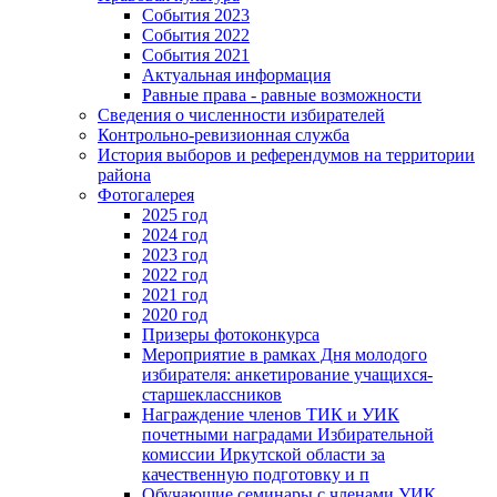
События 2023
События 2022
События 2021
Актуальная информация
Равные права - равные возможности
Сведения о численности избирателей
Контрольно-ревизионная служба
История выборов и референдумов на территории
района
Фотогалерея
2025 год
2024 год
2023 год
2022 год
2021 год
2020 год
Призеры фотоконкурса
Мероприятие в рамках Дня молодого
избирателя: анкетирование учащихся-
старшеклассников
Награждение членов ТИК и УИК
почетными наградами Избирательной
комиссии Иркутской области за
качественную подготовку и п
Обучающие семинары с членами УИК