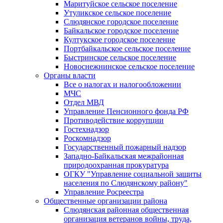
Маритуйское сельское поселение
Утуликское сельское поселение
Слюдянское городское поселение
Байкальское городское поселение
Култукское городское поселение
Портбайкальское сельское поселение
Быстринское сельское поселение
Новоснежнинское сельское поселение
Органы власти
Все о налогах и налогообложении
МЧС
Отдел МВД
Управление Пенсионного фонда РФ
Противодействие коррупции
Гостехнадзор
Роскомнадзор
Государственный пожарный надзор
Западно-Байкальская межрайонная
природоохранная прокуратура
ОГКУ "Управление социальной защиты
населения по Слюдянскому району"
Управление Росреестра
Общественные организации района
Слюдянская районная общественная
организация ветеранов войны, труда,