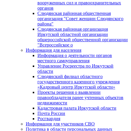
вооруженных сил и правоохранительных
органов
Слюдянская районная общественная
организация "Совет женщин Слюдянского
района"
Слюдянская районная организация
Иркутской областной организации
общероссийской общественной организации
"Всероссийское о
Информация для населения
Информация о деятельности органов
местного самоуправления
Управление Росреестра по Иркутской
области
Слюдянский филиал областного
государственного казенного учреждения
«Кадровый центр Иркутской области»
Проекты решения о выявлении
правообладателя ранее учтенных объектов
недвижимости
Кадастровая палата Иркутской области
Почта России
Росгвардия
Информация для участников СВО
Политика в области персональных данных