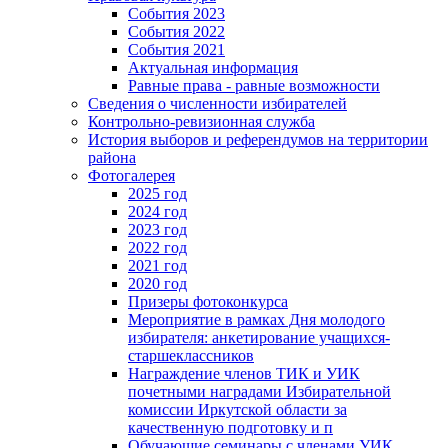
События 2023
События 2022
События 2021
Актуальная информация
Равные права - равные возможности
Сведения о численности избирателей
Контрольно-ревизионная служба
История выборов и референдумов на территории
района
Фотогалерея
2025 год
2024 год
2023 год
2022 год
2021 год
2020 год
Призеры фотоконкурса
Мероприятие в рамках Дня молодого
избирателя: анкетирование учащихся-
старшеклассников
Награждение членов ТИК и УИК
почетными наградами Избирательной
комиссии Иркутской области за
качественную подготовку и п
Обучающие семинары с членами УИК