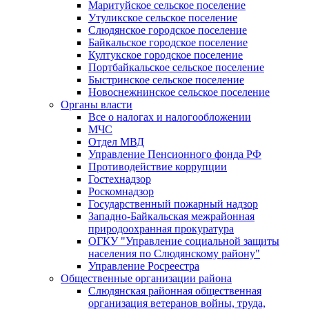
Маритуйское сельское поселение
Утуликское сельское поселение
Слюдянское городское поселение
Байкальское городское поселение
Култукское городское поселение
Портбайкальское сельское поселение
Быстринское сельское поселение
Новоснежнинское сельское поселение
Органы власти
Все о налогах и налогообложении
МЧС
Отдел МВД
Управление Пенсионного фонда РФ
Противодействие коррупции
Гостехнадзор
Роскомнадзор
Государственный пожарный надзор
Западно-Байкальская межрайонная
природоохранная прокуратура
ОГКУ "Управление социальной защиты
населения по Слюдянскому району"
Управление Росреестра
Общественные организации района
Слюдянская районная общественная
организация ветеранов войны, труда,