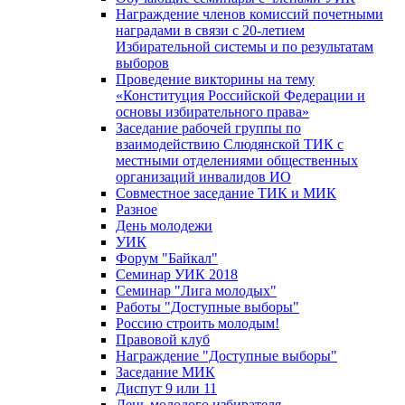
Награждение членов комиссий почетными
наградами в связи с 20-летием
Избирательной системы и по результатам
выборов
Проведение викторины на тему
«Конституция Российской Федерации и
основы избирательного права»
Заседание рабочей группы по
взаимодействию Слюдянской ТИК с
местными отделениями общественных
организаций инвалидов ИО
Совместное заседание ТИК и МИК
Разное
День молодежи
УИК
Форум "Байкал"
Семинар УИК 2018
Семинар "Лига молодых"
Работы "Доступные выборы"
Россию строить молодым!
Правовой клуб
Награждение "Доступные выборы"
Заседание МИК
Диспут 9 или 11
День молодого избирателя