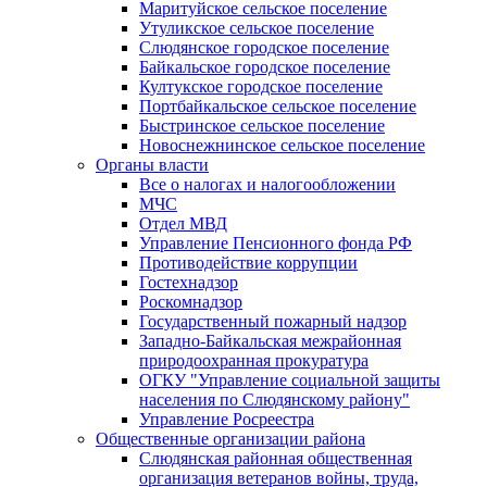
Маритуйское сельское поселение
Утуликское сельское поселение
Слюдянское городское поселение
Байкальское городское поселение
Култукское городское поселение
Портбайкальское сельское поселение
Быстринское сельское поселение
Новоснежнинское сельское поселение
Органы власти
Все о налогах и налогообложении
МЧС
Отдел МВД
Управление Пенсионного фонда РФ
Противодействие коррупции
Гостехнадзор
Роскомнадзор
Государственный пожарный надзор
Западно-Байкальская межрайонная
природоохранная прокуратура
ОГКУ "Управление социальной защиты
населения по Слюдянскому району"
Управление Росреестра
Общественные организации района
Слюдянская районная общественная
организация ветеранов войны, труда,