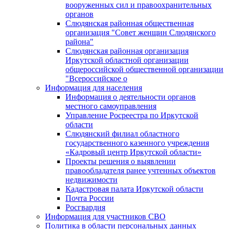
вооруженных сил и правоохранительных
органов
Слюдянская районная общественная
организация "Совет женщин Слюдянского
района"
Слюдянская районная организация
Иркутской областной организации
общероссийской общественной организации
"Всероссийское о
Информация для населения
Информация о деятельности органов
местного самоуправления
Управление Росреестра по Иркутской
области
Слюдянский филиал областного
государственного казенного учреждения
«Кадровый центр Иркутской области»
Проекты решения о выявлении
правообладателя ранее учтенных объектов
недвижимости
Кадастровая палата Иркутской области
Почта России
Росгвардия
Информация для участников СВО
Политика в области персональных данных