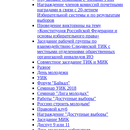
Награждение членов комиссий почетными
наградами в связи с 20-летием
Избирательной системы и по результатам
выборов
Проведение викторины на тему
«Конституция Российской Федерации и
основы избирательного права»
Заседание рабочей группы по
взаимодействию Слюдянской ТИК с
местными отделениями общественных
организаций инвалидов ИО
Совместное заседание ТИК и МИК
Разное
День молодежи
УИК
Форум "Байкал"
Семинар УИК 2018
Семинар "Лига молодых"
Работы "Доступные выборы"
Россию строить молодым!
Правовой клуб
Награждение "Доступные выборы"
Заседание МИК
Диспут 9 или 11
День молодого избирателя