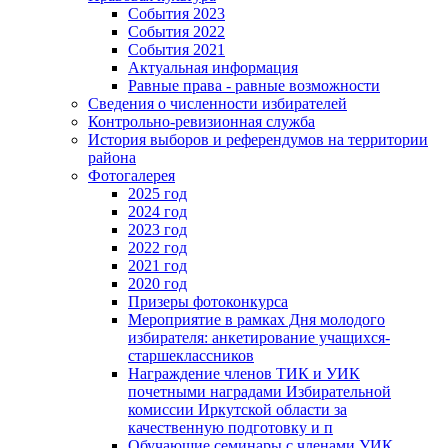
События 2023
События 2022
События 2021
Актуальная информация
Равные права - равные возможности
Сведения о численности избирателей
Контрольно-ревизионная служба
История выборов и референдумов на территории
района
Фотогалерея
2025 год
2024 год
2023 год
2022 год
2021 год
2020 год
Призеры фотоконкурса
Мероприятие в рамках Дня молодого
избирателя: анкетирование учащихся-
старшеклассников
Награждение членов ТИК и УИК
почетными наградами Избирательной
комиссии Иркутской области за
качественную подготовку и п
Обучающие семинары с членами УИК