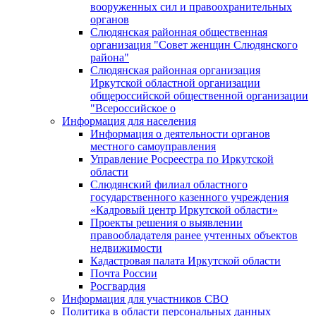
вооруженных сил и правоохранительных
органов
Слюдянская районная общественная
организация "Совет женщин Слюдянского
района"
Слюдянская районная организация
Иркутской областной организации
общероссийской общественной организации
"Всероссийское о
Информация для населения
Информация о деятельности органов
местного самоуправления
Управление Росреестра по Иркутской
области
Слюдянский филиал областного
государственного казенного учреждения
«Кадровый центр Иркутской области»
Проекты решения о выявлении
правообладателя ранее учтенных объектов
недвижимости
Кадастровая палата Иркутской области
Почта России
Росгвардия
Информация для участников СВО
Политика в области персональных данных