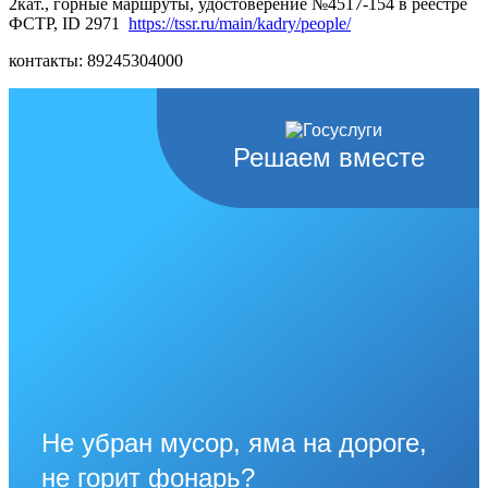
2кат., горные маршруты, удостоверение №4517-154 в реестре
ФСТР, ID 2971
https://tssr.ru/main/kadry/people/
контакты: 89245304000
Решаем вместе
Не убран мусор, яма на дороге,
не горит фонарь?