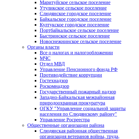
Маритуйское сельское поселение
Утуликское сельское поселение
Слюдянское городское поселение
Байкальское городское поселение
Култукское городское поселение
Портбайкальское сельское поселение
Быстринское сельское поселение
Новоснежнинское сельское поселение
Органы власти
Все о налогах и налогообложении
МЧС
Отдел МВД
Управление Пенсионного фонда РФ
Противодействие коррупции
Гостехнадзор
Роскомнадзор
Государственный пожарный надзор
Западно-Байкальская межрайонная
природоохранная прокуратура
ОГКУ "Управление социальной защиты
населения по Слюдянскому району"
Управление Росреестра
Общественные организации района
Слюдянская районная общественная
организация ветеранов войны, труда,