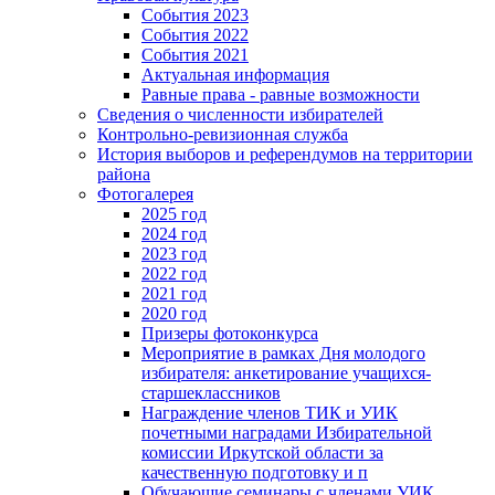
События 2023
События 2022
События 2021
Актуальная информация
Равные права - равные возможности
Сведения о численности избирателей
Контрольно-ревизионная служба
История выборов и референдумов на территории
района
Фотогалерея
2025 год
2024 год
2023 год
2022 год
2021 год
2020 год
Призеры фотоконкурса
Мероприятие в рамках Дня молодого
избирателя: анкетирование учащихся-
старшеклассников
Награждение членов ТИК и УИК
почетными наградами Избирательной
комиссии Иркутской области за
качественную подготовку и п
Обучающие семинары с членами УИК