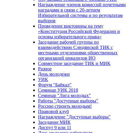
Награждение членов комиссий почетными
наградами в связи с 20-летием
Избирательной системы и по результатам
выборов
Проведение викторины на тему
«Конституция Российской Федерации и
основы избирательного права»
Заседание рабочей группы по
взаимодействию Слюдянской ТИК с
местными отделениями общественных
организаций инвалидов ИО
Совместное заседание ТИК и МИК
Разное
День молодежи
УИК
Форум "Байкал"
Семинар УИК 2018
Семинар "Лига молодых"
Работы "Доступные выборы"
Россию строить молодым!
Правовой клуб
Награждение "Доступные выборы"
Заседание МИК
Диспут 9 или 11
День молодого избирателя