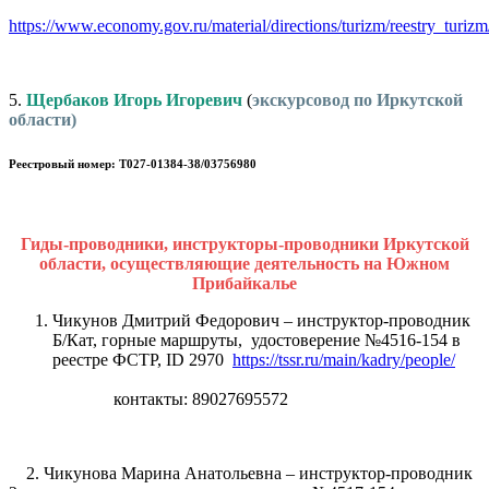
https://www.economy.gov.ru/material/directions/turizm/reestry_turi
5.
Щербаков Игорь Игоревич
(
экскурсовод по Иркутской
области)
Реестровый номер: Т027-01384-38/03756980
Гиды-проводники, инструкторы-проводники Иркутской
области, осуществляющие деятельность на Южном
Прибайкалье
Чикунов Дмитрий Федорович – инструктор-проводник
Б/Кат, горные маршруты, удостоверение №4516-154 в
реестре ФСТР, ID 2970
https://tssr.ru/main/kadry/people/
контакты: 89027695572
2. Чикунова Марина Анатольевна – инструктор-проводник