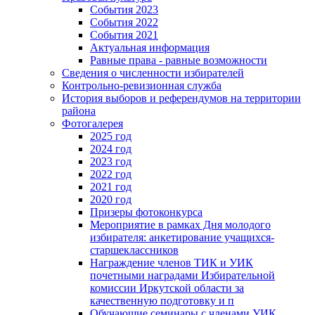
События 2023
События 2022
События 2021
Актуальная информация
Равные права - равные возможности
Сведения о численности избирателей
Контрольно-ревизионная служба
История выборов и референдумов на территории
района
Фотогалерея
2025 год
2024 год
2023 год
2022 год
2021 год
2020 год
Призеры фотоконкурса
Мероприятие в рамках Дня молодого
избирателя: анкетирование учащихся-
старшеклассников
Награждение членов ТИК и УИК
почетными наградами Избирательной
комиссии Иркутской области за
качественную подготовку и п
Обучающие семинары с членами УИК