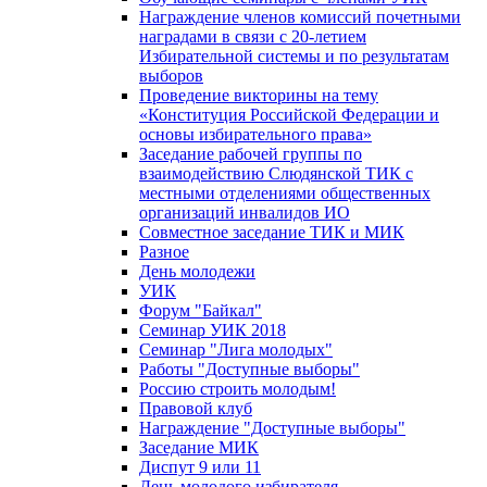
Награждение членов комиссий почетными
наградами в связи с 20-летием
Избирательной системы и по результатам
выборов
Проведение викторины на тему
«Конституция Российской Федерации и
основы избирательного права»
Заседание рабочей группы по
взаимодействию Слюдянской ТИК с
местными отделениями общественных
организаций инвалидов ИО
Совместное заседание ТИК и МИК
Разное
День молодежи
УИК
Форум "Байкал"
Семинар УИК 2018
Семинар "Лига молодых"
Работы "Доступные выборы"
Россию строить молодым!
Правовой клуб
Награждение "Доступные выборы"
Заседание МИК
Диспут 9 или 11
День молодого избирателя