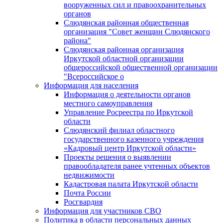
вооруженных сил и правоохранительных
органов
Слюдянская районная общественная
организация "Совет женщин Слюдянского
района"
Слюдянская районная организация
Иркутской областной организации
общероссийской общественной организации
"Всероссийское о
Информация для населения
Информация о деятельности органов
местного самоуправления
Управление Росреестра по Иркутской
области
Слюдянский филиал областного
государственного казенного учреждения
«Кадровый центр Иркутской области»
Проекты решения о выявлении
правообладателя ранее учтенных объектов
недвижимости
Кадастровая палата Иркутской области
Почта России
Росгвардия
Информация для участников СВО
Политика в области персональных данных