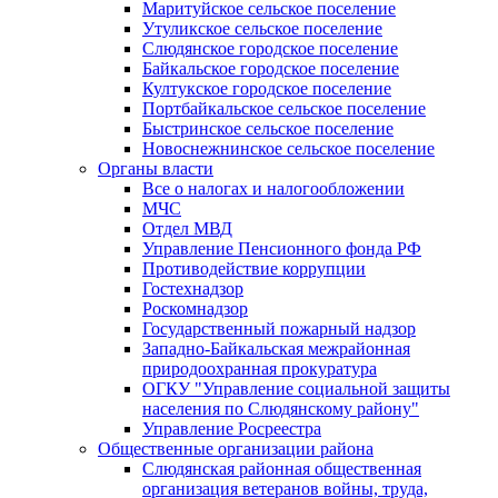
Маритуйское сельское поселение
Утуликское сельское поселение
Слюдянское городское поселение
Байкальское городское поселение
Култукское городское поселение
Портбайкальское сельское поселение
Быстринское сельское поселение
Новоснежнинское сельское поселение
Органы власти
Все о налогах и налогообложении
МЧС
Отдел МВД
Управление Пенсионного фонда РФ
Противодействие коррупции
Гостехнадзор
Роскомнадзор
Государственный пожарный надзор
Западно-Байкальская межрайонная
природоохранная прокуратура
ОГКУ "Управление социальной защиты
населения по Слюдянскому району"
Управление Росреестра
Общественные организации района
Слюдянская районная общественная
организация ветеранов войны, труда,