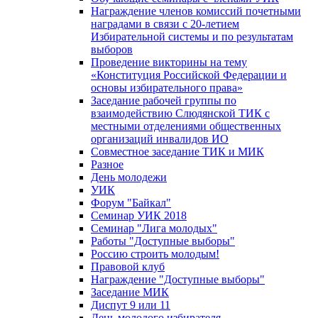
Награждение членов комиссий почетными
наградами в связи с 20-летием
Избирательной системы и по результатам
выборов
Проведение викторины на тему
«Конституция Российской Федерации и
основы избирательного права»
Заседание рабочей группы по
взаимодействию Слюдянской ТИК с
местными отделениями общественных
организаций инвалидов ИО
Совместное заседание ТИК и МИК
Разное
День молодежи
УИК
Форум "Байкал"
Семинар УИК 2018
Семинар "Лига молодых"
Работы "Доступные выборы"
Россию строить молодым!
Правовой клуб
Награждение "Доступные выборы"
Заседание МИК
Диспут 9 или 11
День молодого избирателя