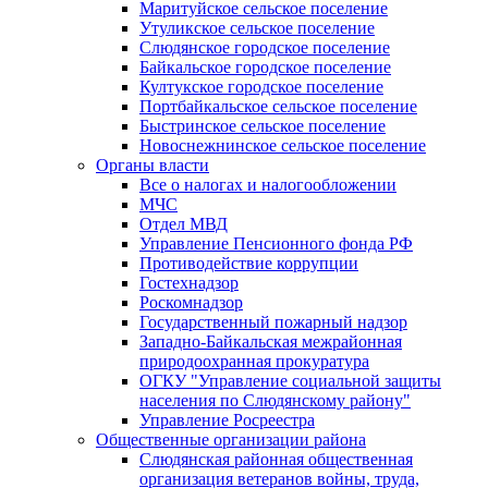
Маритуйское сельское поселение
Утуликское сельское поселение
Слюдянское городское поселение
Байкальское городское поселение
Култукское городское поселение
Портбайкальское сельское поселение
Быстринское сельское поселение
Новоснежнинское сельское поселение
Органы власти
Все о налогах и налогообложении
МЧС
Отдел МВД
Управление Пенсионного фонда РФ
Противодействие коррупции
Гостехнадзор
Роскомнадзор
Государственный пожарный надзор
Западно-Байкальская межрайонная
природоохранная прокуратура
ОГКУ "Управление социальной защиты
населения по Слюдянскому району"
Управление Росреестра
Общественные организации района
Слюдянская районная общественная
организация ветеранов войны, труда,