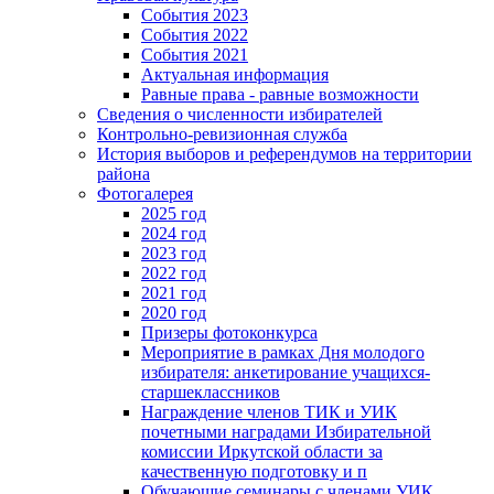
События 2023
События 2022
События 2021
Актуальная информация
Равные права - равные возможности
Сведения о численности избирателей
Контрольно-ревизионная служба
История выборов и референдумов на территории
района
Фотогалерея
2025 год
2024 год
2023 год
2022 год
2021 год
2020 год
Призеры фотоконкурса
Мероприятие в рамках Дня молодого
избирателя: анкетирование учащихся-
старшеклассников
Награждение членов ТИК и УИК
почетными наградами Избирательной
комиссии Иркутской области за
качественную подготовку и п
Обучающие семинары с членами УИК