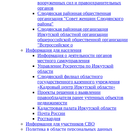
вооруженных сил и правоохранительных
органов
Слюдянская районная общественная
организация "Совет женщин Слюдянского
района"
Слюдянская районная организация
Иркутской областной организации
общероссийской общественной организации
"Всероссийское о
Информация для населения
Информация о деятельности органов
местного самоуправления
Управление Росреестра по Иркутской
области
Слюдянский филиал областного
государственного казенного учреждения
«Кадровый центр Иркутской области»
Проекты решения о выявлении
правообладателя ранее учтенных объектов
недвижимости
Кадастровая палата Иркутской области
Почта России
Росгвардия
Информация для участников СВО
Политика в области персональных данных