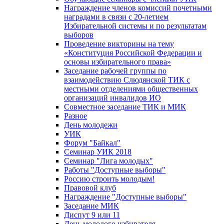
Награждение членов комиссий почетными
наградами в связи с 20-летием
Избирательной системы и по результатам
выборов
Проведение викторины на тему
«Конституция Российской Федерации и
основы избирательного права»
Заседание рабочей группы по
взаимодействию Слюдянской ТИК с
местными отделениями общественных
организаций инвалидов ИО
Совместное заседание ТИК и МИК
Разное
День молодежи
УИК
Форум "Байкал"
Семинар УИК 2018
Семинар "Лига молодых"
Работы "Доступные выборы"
Россию строить молодым!
Правовой клуб
Награждение "Доступные выборы"
Заседание МИК
Диспут 9 или 11
День молодого избирателя