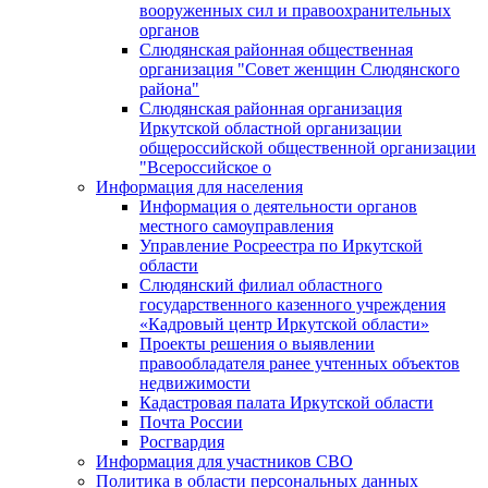
вооруженных сил и правоохранительных
органов
Слюдянская районная общественная
организация "Совет женщин Слюдянского
района"
Слюдянская районная организация
Иркутской областной организации
общероссийской общественной организации
"Всероссийское о
Информация для населения
Информация о деятельности органов
местного самоуправления
Управление Росреестра по Иркутской
области
Слюдянский филиал областного
государственного казенного учреждения
«Кадровый центр Иркутской области»
Проекты решения о выявлении
правообладателя ранее учтенных объектов
недвижимости
Кадастровая палата Иркутской области
Почта России
Росгвардия
Информация для участников СВО
Политика в области персональных данных