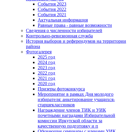
События 2023
События 2022
События 2021
Актуальная информация
Равные права - равные возможности
Сведения о численности избирателей
Контрольно-ревизионная служба
История выборов и референдумов на территории
района
Фотогалерея
2025 год
2024 год
2023 год
2022 год
2021 год
2020 год
Призеры фотоконкурса
Мероприятие в рамках Дня молодого
избирателя: анкетирование учащихся-
старшеклассников
Награждение членов ТИК и УИК
почетными наградами Избирательной
комиссии Иркутской области за
качественную подготовку и п
Обучающие семинары с членами УИК