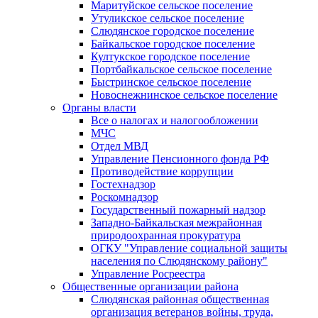
Маритуйское сельское поселение
Утуликское сельское поселение
Слюдянское городское поселение
Байкальское городское поселение
Култукское городское поселение
Портбайкальское сельское поселение
Быстринское сельское поселение
Новоснежнинское сельское поселение
Органы власти
Все о налогах и налогообложении
МЧС
Отдел МВД
Управление Пенсионного фонда РФ
Противодействие коррупции
Гостехнадзор
Роскомнадзор
Государственный пожарный надзор
Западно-Байкальская межрайонная
природоохранная прокуратура
ОГКУ "Управление социальной защиты
населения по Слюдянскому району"
Управление Росреестра
Общественные организации района
Слюдянская районная общественная
организация ветеранов войны, труда,