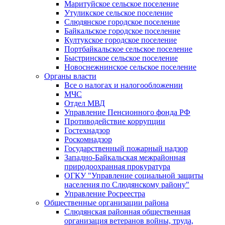
Маритуйское сельское поселение
Утуликское сельское поселение
Слюдянское городское поселение
Байкальское городское поселение
Култукское городское поселение
Портбайкальское сельское поселение
Быстринское сельское поселение
Новоснежнинское сельское поселение
Органы власти
Все о налогах и налогообложении
МЧС
Отдел МВД
Управление Пенсионного фонда РФ
Противодействие коррупции
Гостехнадзор
Роскомнадзор
Государственный пожарный надзор
Западно-Байкальская межрайонная
природоохранная прокуратура
ОГКУ "Управление социальной защиты
населения по Слюдянскому району"
Управление Росреестра
Общественные организации района
Слюдянская районная общественная
организация ветеранов войны, труда,