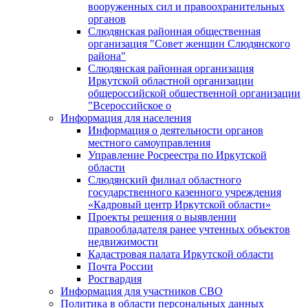
вооруженных сил и правоохранительных
органов
Слюдянская районная общественная
организация "Совет женщин Слюдянского
района"
Слюдянская районная организация
Иркутской областной организации
общероссийской общественной организации
"Всероссийское о
Информация для населения
Информация о деятельности органов
местного самоуправления
Управление Росреестра по Иркутской
области
Слюдянский филиал областного
государственного казенного учреждения
«Кадровый центр Иркутской области»
Проекты решения о выявлении
правообладателя ранее учтенных объектов
недвижимости
Кадастровая палата Иркутской области
Почта России
Росгвардия
Информация для участников СВО
Политика в области персональных данных