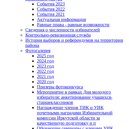
События 2023
События 2022
События 2021
Актуальная информация
Равные права - равные возможности
Сведения о численности избирателей
Контрольно-ревизионная служба
История выборов и референдумов на территории
района
Фотогалерея
2025 год
2024 год
2023 год
2022 год
2021 год
2020 год
Призеры фотоконкурса
Мероприятие в рамках Дня молодого
избирателя: анкетирование учащихся-
старшеклассников
Награждение членов ТИК и УИК
почетными наградами Избирательной
комиссии Иркутской области за
качественную подготовку и п
Обучающие семинары с членами УИК