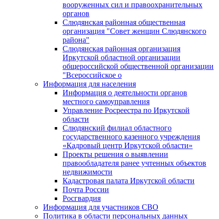
вооруженных сил и правоохранительных
органов
Слюдянская районная общественная
организация "Совет женщин Слюдянского
района"
Слюдянская районная организация
Иркутской областной организации
общероссийской общественной организации
"Всероссийское о
Информация для населения
Информация о деятельности органов
местного самоуправления
Управление Росреестра по Иркутской
области
Слюдянский филиал областного
государственного казенного учреждения
«Кадровый центр Иркутской области»
Проекты решения о выявлении
правообладателя ранее учтенных объектов
недвижимости
Кадастровая палата Иркутской области
Почта России
Росгвардия
Информация для участников СВО
Политика в области персональных данных