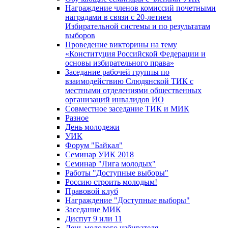
Награждение членов комиссий почетными
наградами в связи с 20-летием
Избирательной системы и по результатам
выборов
Проведение викторины на тему
«Конституция Российской Федерации и
основы избирательного права»
Заседание рабочей группы по
взаимодействию Слюдянской ТИК с
местными отделениями общественных
организаций инвалидов ИО
Совместное заседание ТИК и МИК
Разное
День молодежи
УИК
Форум "Байкал"
Семинар УИК 2018
Семинар "Лига молодых"
Работы "Доступные выборы"
Россию строить молодым!
Правовой клуб
Награждение "Доступные выборы"
Заседание МИК
Диспут 9 или 11
День молодого избирателя