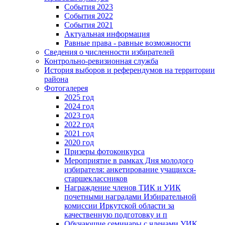
События 2023
События 2022
События 2021
Актуальная информация
Равные права - равные возможности
Сведения о численности избирателей
Контрольно-ревизионная служба
История выборов и референдумов на территории
района
Фотогалерея
2025 год
2024 год
2023 год
2022 год
2021 год
2020 год
Призеры фотоконкурса
Мероприятие в рамках Дня молодого
избирателя: анкетирование учащихся-
старшеклассников
Награждение членов ТИК и УИК
почетными наградами Избирательной
комиссии Иркутской области за
качественную подготовку и п
Обучающие семинары с членами УИК