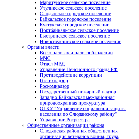
Маритуйское сельское поселение
Утуликское сельское поселение
Слюдянское городское поселение
Байкальское городское поселение
Култукское городское поселение
Портбайкальское сельское поселение
Быстринское сельское поселение
Новоснежнинское сельское поселение
Органы власти
Все о налогах и налогообложении
МЧС
Отдел МВД
Управление Пенсионного фонда РФ
Противодействие коррупции
Гостехнадзор
Роскомнадзор
Государственный пожарный надзор
Западно-Байкальская межрайонная
природоохранная прокуратура
ОГКУ "Управление социальной защиты
населения по Слюдянскому району"
Управление Росреестра
Общественные организации района
Слюдянская районная общественная
организация ветеранов войны, труда,