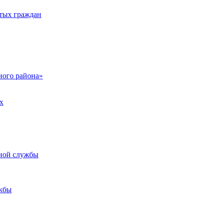
тых граждан
ого района»
х
ьной службы
жбы