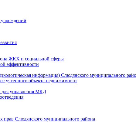
й учреждений
развития
зона ЖКХ и социальной сферы
кой эффективности
(экологическая информация) Слюдянского муниципального рай
нее учтенного объекта недвижимости
и для управления МКД
оотведения
их прав Слюдянского муниципального района