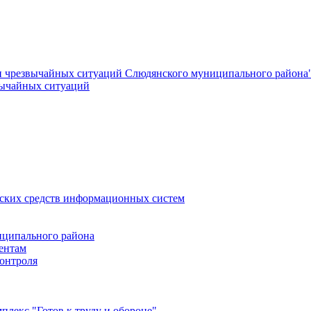
и чрезвычайных ситуаций Слюдянского муниципального района
вычайных ситуаций
еских средств информационных систем
ципального района
ентам
онтроля
лекс "Готов к труду и обороне"