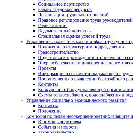
Социальное партнерство
Баланс трудовых ресурсов
Легализация трудовых отношений
Правовое регулирование труда руководителе
Горячая линия
Ведомственный контроль
Специальная оценка условий труда
Управление стратегического и инфраструктурного 
Положение о структурном подразделении
Градостроительство
Подготовка к прохождении отопительного се
Энергосбережение и повышение энергетичес
Проекты
Информация о состоянии окружающей среды 
Постановления о выявлении бесхозяйного ра
Контакты
Конкурс по отбору управляющей организаци
Схемы теплоснабжения, водоснабжения и вод
Управление социально-экономического развития
Контакты
Положение
Комиссия по делам несовершеннолетних и защите 
В помощь родителям
События и новости
Законодательство