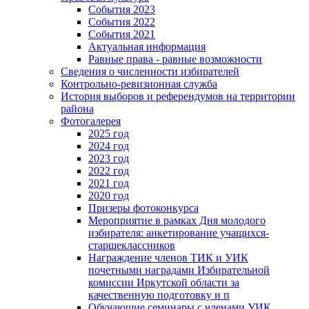
События 2023
События 2022
События 2021
Актуальная информация
Равные права - равные возможности
Сведения о численности избирателей
Контрольно-ревизионная служба
История выборов и референдумов на территории
района
Фотогалерея
2025 год
2024 год
2023 год
2022 год
2021 год
2020 год
Призеры фотоконкурса
Мероприятие в рамках Дня молодого
избирателя: анкетирование учащихся-
старшеклассников
Награждение членов ТИК и УИК
почетными наградами Избирательной
комиссии Иркутской области за
качественную подготовку и п
Обучающие семинары с членами УИК