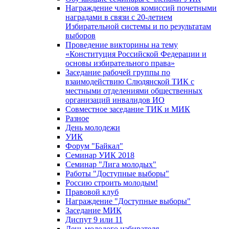
Награждение членов комиссий почетными
наградами в связи с 20-летием
Избирательной системы и по результатам
выборов
Проведение викторины на тему
«Конституция Российской Федерации и
основы избирательного права»
Заседание рабочей группы по
взаимодействию Слюдянской ТИК с
местными отделениями общественных
организаций инвалидов ИО
Совместное заседание ТИК и МИК
Разное
День молодежи
УИК
Форум "Байкал"
Семинар УИК 2018
Семинар "Лига молодых"
Работы "Доступные выборы"
Россию строить молодым!
Правовой клуб
Награждение "Доступные выборы"
Заседание МИК
Диспут 9 или 11
День молодого избирателя