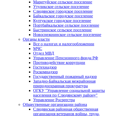
Маритуйское сельское поселение
Утуликское сельское поселение
Слюдянское городское поселение
Байкальское городское поселение
Култукское городское поселение
Портбайкальское сельское поселение
Быстринское сельское поселение
Новоснежнинское сельское поселение
Органы власти
Все о налогах и налогообложении
МЧС
Отдел МВД
Управление Пенсионного фонда РФ
Противодействие коррупции
Гостехнадзор
Роскомнадзор
Государственный пожарный надзор
Западно-Байкальская межрайонная
природоохранная прокуратура
ОГКУ "Управление социальной защиты
населения по Слюдянскому району"
Управление Росреестра
Общественные организации района
Слюдянская районная общественная
организация ветеранов войны, труда,