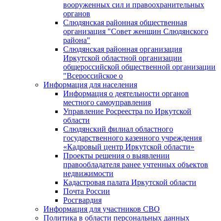
вооруженных сил и правоохранительных
органов
Слюдянская районная общественная
организация "Совет женщин Слюдянского
района"
Слюдянская районная организация
Иркутской областной организации
общероссийской общественной организации
"Всероссийское о
Информация для населения
Информация о деятельности органов
местного самоуправления
Управление Росреестра по Иркутской
области
Слюдянский филиал областного
государственного казенного учреждения
«Кадровый центр Иркутской области»
Проекты решения о выявлении
правообладателя ранее учтенных объектов
недвижимости
Кадастровая палата Иркутской области
Почта России
Росгвардия
Информация для участников СВО
Политика в области персональных данных