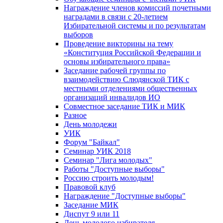
Награждение членов комиссий почетными
наградами в связи с 20-летием
Избирательной системы и по результатам
выборов
Проведение викторины на тему
«Конституция Российской Федерации и
основы избирательного права»
Заседание рабочей группы по
взаимодействию Слюдянской ТИК с
местными отделениями общественных
организаций инвалидов ИО
Совместное заседание ТИК и МИК
Разное
День молодежи
УИК
Форум "Байкал"
Семинар УИК 2018
Семинар "Лига молодых"
Работы "Доступные выборы"
Россию строить молодым!
Правовой клуб
Награждение "Доступные выборы"
Заседание МИК
Диспут 9 или 11
День молодого избирателя