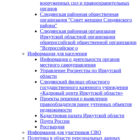
вооруженных сил и правоохранительных
органов
Слюдянская районная общественная
организация "Совет женщин Слюдянского
района"
Слюдянская районная организация
Иркутской областной организации
общероссийской общественной организации
"Всероссийское о
Информация для населения
Информация о деятельности органов
местного самоуправления
Управление Росреестра по Иркутской
области
Слюдянский филиал областного
государственного казенного учреждения
«Кадровый центр Иркутской области»
Проекты решения о выявлении
правообладателя ранее учтенных объектов
недвижимости
Кадастровая палата Иркутской области
Почта России
Росгвардия
Информация для участников СВО
Политика в области персональных данных