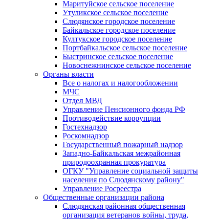
Маритуйское сельское поселение
Утуликское сельское поселение
Слюдянское городское поселение
Байкальское городское поселение
Култукское городское поселение
Портбайкальское сельское поселение
Быстринское сельское поселение
Новоснежнинское сельское поселение
Органы власти
Все о налогах и налогообложении
МЧС
Отдел МВД
Управление Пенсионного фонда РФ
Противодействие коррупции
Гостехнадзор
Роскомнадзор
Государственный пожарный надзор
Западно-Байкальская межрайонная
природоохранная прокуратура
ОГКУ "Управление социальной защиты
населения по Слюдянскому району"
Управление Росреестра
Общественные организации района
Слюдянская районная общественная
организация ветеранов войны, труда,