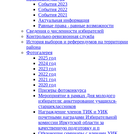
События 2023
События 2022
События 2021
Актуальная информация
Равные права - равные возможности
Сведения о численности избирателей
Контрольно-ревизионная служба
История выборов и референдумов на территории
района
Фотогалерея
2025 год
2024 год
2023 год
2022 год
2021 год
2020 год
Призеры фотоконкурса
Мероприятие в рамках Дня молодого
избирателя: анкетирование учащихся-
старшеклассников
Награждение членов ТИК и УИК
почетными наградами Избирательной
комиссии Иркутской области за
качественную подготовку и п
Обучающие семинары с членами УИК