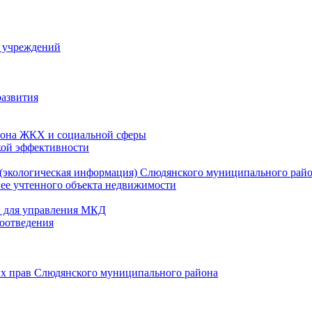
й учреждений
развития
зона ЖКХ и социальной сферы
кой эффективности
(экологическая информация) Слюдянского муниципального рай
нее учтенного объекта недвижимости
и для управления МКД
оотведения
их прав Слюдянского муниципального района