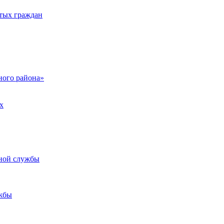
тых граждан
ого района»
х
ьной службы
жбы