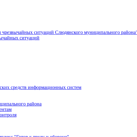
и чрезвычайных ситуаций Слюдянского муниципального района
вычайных ситуаций
еских средств информационных систем
ципального района
ентам
онтроля
лекс "Готов к труду и обороне"