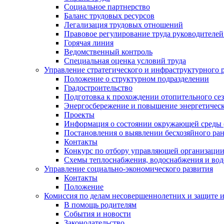
Социальное партнерство
Баланс трудовых ресурсов
Легализация трудовых отношений
Правовое регулирование труда руководителе
Горячая линия
Ведомственный контроль
Специальная оценка условий труда
Управление стратегического и инфраструктурного 
Положение о структурном подразделении
Градостроительство
Подготовка к прохождении отопительного се
Энергосбережение и повышение энергетичес
Проекты
Информация о состоянии окружающей среды 
Постановления о выявлении бесхозяйного ра
Контакты
Конкурс по отбору управляющей организаци
Схемы теплоснабжения, водоснабжения и вод
Управление социально-экономического развития
Контакты
Положение
Комиссия по делам несовершеннолетних и защите 
В помощь родителям
События и новости
Законодательство