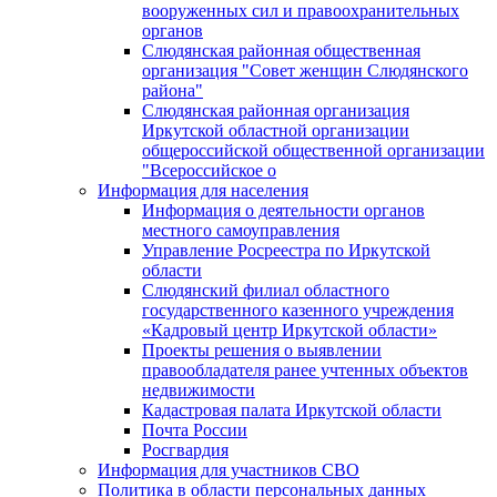
вооруженных сил и правоохранительных
органов
Слюдянская районная общественная
организация "Совет женщин Слюдянского
района"
Слюдянская районная организация
Иркутской областной организации
общероссийской общественной организации
"Всероссийское о
Информация для населения
Информация о деятельности органов
местного самоуправления
Управление Росреестра по Иркутской
области
Слюдянский филиал областного
государственного казенного учреждения
«Кадровый центр Иркутской области»
Проекты решения о выявлении
правообладателя ранее учтенных объектов
недвижимости
Кадастровая палата Иркутской области
Почта России
Росгвардия
Информация для участников СВО
Политика в области персональных данных