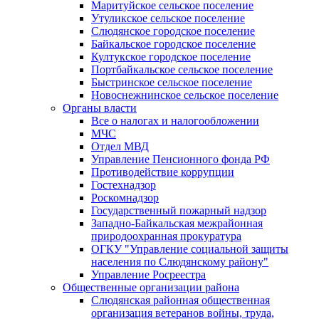
Маритуйское сельское поселение
Утуликское сельское поселение
Слюдянское городское поселение
Байкальское городское поселение
Култукское городское поселение
Портбайкальское сельское поселение
Быстринское сельское поселение
Новоснежнинское сельское поселение
Органы власти
Все о налогах и налогообложении
МЧС
Отдел МВД
Управление Пенсионного фонда РФ
Противодействие коррупции
Гостехнадзор
Роскомнадзор
Государственный пожарный надзор
Западно-Байкальская межрайонная
природоохранная прокуратура
ОГКУ "Управление социальной защиты
населения по Слюдянскому району"
Управление Росреестра
Общественные организации района
Слюдянская районная общественная
организация ветеранов войны, труда,