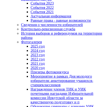
События 2023
События 2022
События 2021
Актуальная информация
Равные права - равные возможности
Сведения о численности избирателей
Контрольно-ревизионная служба
История выборов и референдумов на территории
района
Фотогалерея
2025 год
2024 год
2023 год
2022 год
2021 год
2020 год
Призеры фотоконкурса
Мероприятие в рамках Дня молодого
избирателя: анкетирование учащихся-
старшеклассников
Награждение членов ТИК и УИК
почетными наградами Избирательной
комиссии Иркутской области за
качественную подготовку и п
Обучающие семинары с членами УИК