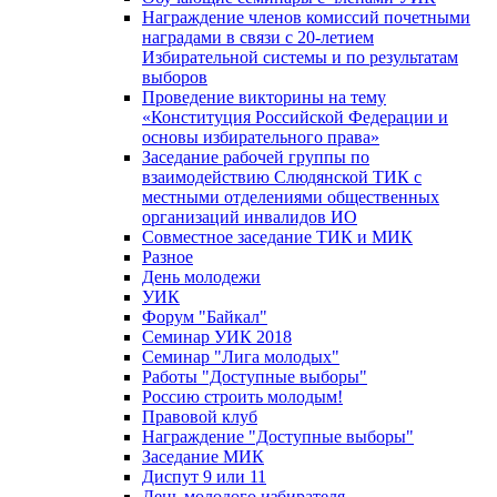
Награждение членов комиссий почетными
наградами в связи с 20-летием
Избирательной системы и по результатам
выборов
Проведение викторины на тему
«Конституция Российской Федерации и
основы избирательного права»
Заседание рабочей группы по
взаимодействию Слюдянской ТИК с
местными отделениями общественных
организаций инвалидов ИО
Совместное заседание ТИК и МИК
Разное
День молодежи
УИК
Форум "Байкал"
Семинар УИК 2018
Семинар "Лига молодых"
Работы "Доступные выборы"
Россию строить молодым!
Правовой клуб
Награждение "Доступные выборы"
Заседание МИК
Диспут 9 или 11
День молодого избирателя