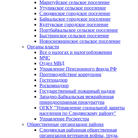
Маритуйское сельское поселение
Утуликское сельское поселение
Слюдянское городское поселение
Байкальское городское поселение
Култукское городское поселение
Портбайкальское сельское поселение
Быстринское сельское поселение
Новоснежнинское сельское поселение
Органы власти
Все о налогах и налогообложении
МЧС
Отдел МВД
Управление Пенсионного фонда РФ
Противодействие коррупции
Гостехнадзор
Роскомнадзор
Государственный пожарный надзор
Западно-Байкальская межрайонная
природоохранная прокуратура
ОГКУ "Управление социальной защиты
населения по Слюдянскому району"
Управление Росреестра
Общественные организации района
Слюдянская районная общественная
организация ветеранов войны, труда,