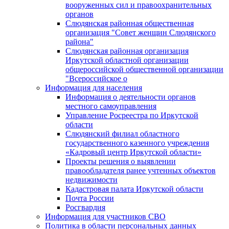
вооруженных сил и правоохранительных
органов
Слюдянская районная общественная
организация "Совет женщин Слюдянского
района"
Слюдянская районная организация
Иркутской областной организации
общероссийской общественной организации
"Всероссийское о
Информация для населения
Информация о деятельности органов
местного самоуправления
Управление Росреестра по Иркутской
области
Слюдянский филиал областного
государственного казенного учреждения
«Кадровый центр Иркутской области»
Проекты решения о выявлении
правообладателя ранее учтенных объектов
недвижимости
Кадастровая палата Иркутской области
Почта России
Росгвардия
Информация для участников СВО
Политика в области персональных данных