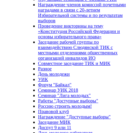
Награждение членов комиссий почетными
наградами в связи с 20-летием
Избирательной системы и по результатам
выборов
Проведение викторины на тему
«Конституция Российской Федерации и
основы избирательного права»
Заседание рабочей группы по
взаимодействию Слюдянской ТИК с
местными отделениями общественных
организаций инвалидов ИО
Совместное заседание ТИК и МИК
Разное
День молодежи
УИК
Форум "Байкал"
Семинар УИК 2018
Семинар "Лига молодых"
Работы "Доступные выборы"
Россию строить молодым!
Правовой клуб
Награждение "Доступные выборы"
Заседание МИК
Диспут 9 или 11
День молодого избирателя