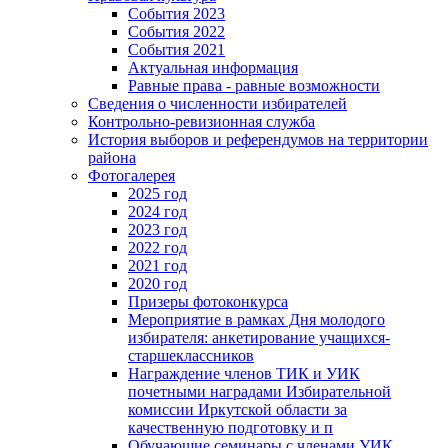
События 2023
События 2022
События 2021
Актуальная информация
Равные права - равные возможности
Сведения о численности избирателей
Контрольно-ревизионная служба
История выборов и референдумов на территории
района
Фотогалерея
2025 год
2024 год
2023 год
2022 год
2021 год
2020 год
Призеры фотоконкурса
Мероприятие в рамках Дня молодого
избирателя: анкетирование учащихся-
старшеклассников
Награждение членов ТИК и УИК
почетными наградами Избирательной
комиссии Иркутской области за
качественную подготовку и п
Обучающие семинары с членами УИК