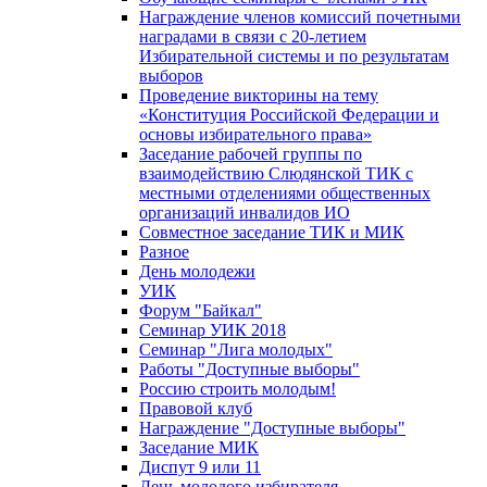
Награждение членов комиссий почетными
наградами в связи с 20-летием
Избирательной системы и по результатам
выборов
Проведение викторины на тему
«Конституция Российской Федерации и
основы избирательного права»
Заседание рабочей группы по
взаимодействию Слюдянской ТИК с
местными отделениями общественных
организаций инвалидов ИО
Совместное заседание ТИК и МИК
Разное
День молодежи
УИК
Форум "Байкал"
Семинар УИК 2018
Семинар "Лига молодых"
Работы "Доступные выборы"
Россию строить молодым!
Правовой клуб
Награждение "Доступные выборы"
Заседание МИК
Диспут 9 или 11
День молодого избирателя