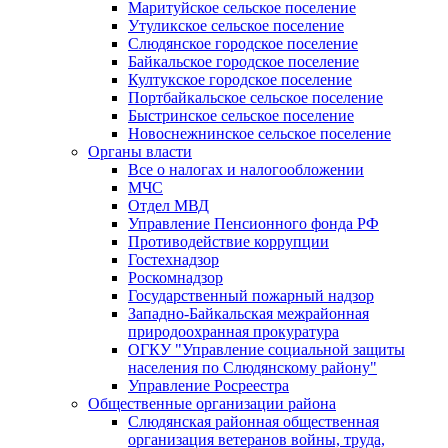
Маритуйское сельское поселение
Утуликское сельское поселение
Слюдянское городское поселение
Байкальское городское поселение
Култукское городское поселение
Портбайкальское сельское поселение
Быстринское сельское поселение
Новоснежнинское сельское поселение
Органы власти
Все о налогах и налогообложении
МЧС
Отдел МВД
Управление Пенсионного фонда РФ
Противодействие коррупции
Гостехнадзор
Роскомнадзор
Государственный пожарный надзор
Западно-Байкальская межрайонная
природоохранная прокуратура
ОГКУ "Управление социальной защиты
населения по Слюдянскому району"
Управление Росреестра
Общественные организации района
Слюдянская районная общественная
организация ветеранов войны, труда,