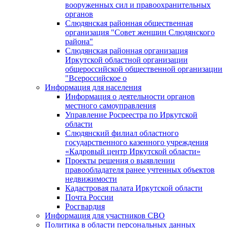
вооруженных сил и правоохранительных
органов
Слюдянская районная общественная
организация "Совет женщин Слюдянского
района"
Слюдянская районная организация
Иркутской областной организации
общероссийской общественной организации
"Всероссийское о
Информация для населения
Информация о деятельности органов
местного самоуправления
Управление Росреестра по Иркутской
области
Слюдянский филиал областного
государственного казенного учреждения
«Кадровый центр Иркутской области»
Проекты решения о выявлении
правообладателя ранее учтенных объектов
недвижимости
Кадастровая палата Иркутской области
Почта России
Росгвардия
Информация для участников СВО
Политика в области персональных данных