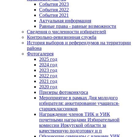
События 2023
События 2022
События 2021
Актуальная информация
Равные права - равные возможности
Сведения о численности избирателей
Контрольно-ревизионная служба
История выборов и референдумов на территории
района
Фотогалерея
2025 год
2024 год
2023 год
2022 год
2021 год
2020 год
Призеры фотоконкурса
Мероприятие в рамках Дня молодого
избирателя: анкетирование учащихся-
старшеклассников
Награждение членов ТИК и УИК
почетными наградами Избирательной
комиссии Иркутской области за
качественную подготовку и п
Обучающие семинары с членами УИК