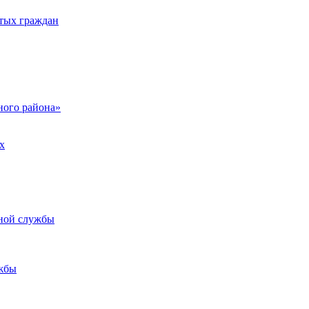
тых граждан
ого района»
х
ьной службы
жбы