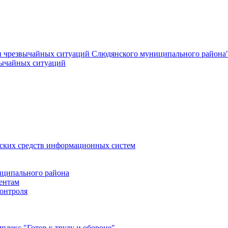
и чрезвычайных ситуаций Слюдянского муниципального района
вычайных ситуаций
еских средств информационных систем
ципального района
ентам
онтроля
лекс "Готов к труду и обороне"