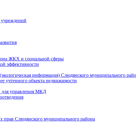
й учреждений
развития
зона ЖКХ и социальной сферы
кой эффективности
(экологическая информация) Слюдянского муниципального рай
нее учтенного объекта недвижимости
и для управления МКД
оотведения
их прав Слюдянского муниципального района