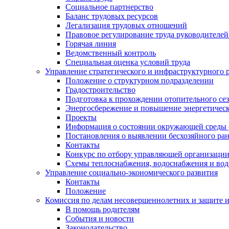
Социальное партнерство
Баланс трудовых ресурсов
Легализация трудовых отношений
Правовое регулирование труда руководителе
Горячая линия
Ведомственный контроль
Специальная оценка условий труда
Управление стратегического и инфраструктурного 
Положение о структурном подразделении
Градостроительство
Подготовка к прохождении отопительного се
Энергосбережение и повышение энергетичес
Проекты
Информация о состоянии окружающей среды 
Постановления о выявлении бесхозяйного ра
Контакты
Конкурс по отбору управляющей организаци
Схемы теплоснабжения, водоснабжения и вод
Управление социально-экономического развития
Контакты
Положение
Комиссия по делам несовершеннолетних и защите 
В помощь родителям
События и новости
Законодательство