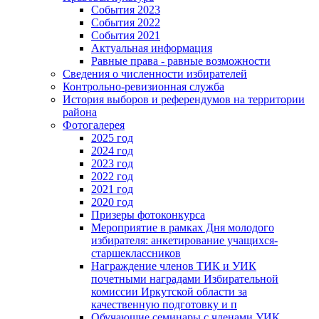
События 2023
События 2022
События 2021
Актуальная информация
Равные права - равные возможности
Сведения о численности избирателей
Контрольно-ревизионная служба
История выборов и референдумов на территории
района
Фотогалерея
2025 год
2024 год
2023 год
2022 год
2021 год
2020 год
Призеры фотоконкурса
Мероприятие в рамках Дня молодого
избирателя: анкетирование учащихся-
старшеклассников
Награждение членов ТИК и УИК
почетными наградами Избирательной
комиссии Иркутской области за
качественную подготовку и п
Обучающие семинары с членами УИК