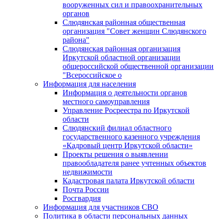
вооруженных сил и правоохранительных
органов
Слюдянская районная общественная
организация "Совет женщин Слюдянского
района"
Слюдянская районная организация
Иркутской областной организации
общероссийской общественной организации
"Всероссийское о
Информация для населения
Информация о деятельности органов
местного самоуправления
Управление Росреестра по Иркутской
области
Слюдянский филиал областного
государственного казенного учреждения
«Кадровый центр Иркутской области»
Проекты решения о выявлении
правообладателя ранее учтенных объектов
недвижимости
Кадастровая палата Иркутской области
Почта России
Росгвардия
Информация для участников СВО
Политика в области персональных данных