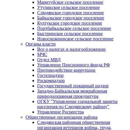
Маритуйское сельское поселение
Утуликское сельское поселение
Слюдянское городское поселение
Байкальское городское поселение
Култукское городское поселение
Портбайкальское сельское поселение
Быстринское сельское поселение
Новоснежнинское сельское поселение
Органы власти
Все о налогах и налогообложении
МЧС
Отдел МВД
Управление Пенсионного фонда РФ
Противодействие коррупции
Гостехнадзор
Роскомнадзор
Государственный пожарный надзор
Западно-Байкальская межрайонная
природоохранная прокуратура
ОГКУ "Управление социальной защиты
населения по Слюдянскому району"
Управление Росреестра
Общественные организации района
Слюдянская районная общественная
организация ветеранов войны, труда,