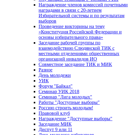
Награждение членов комиссий почетными
наградами в связи с 20-летием
Избирательной системы и по результатам
выборов
Проведение викторины на тему
«Конституция Российской Федерации и
основы избирательного права»
Заседание рабочей группы по
взаимодействию Слюдянской ТИК с
местными отделениями общественных
организаций инвалидов ИО
Совместное заседание ТИК и МИК
Разное
День молодежи
УИК
Форум "Байкал"
Семинар УИК 2018
Семинар "Лига молодых"
Работы "Доступные выборы"
Россию строить молодым!
Правовой клуб
Награждение "Доступные выборы"
Заседание МИК
Диспут 9 или 11
День молодого избирателя