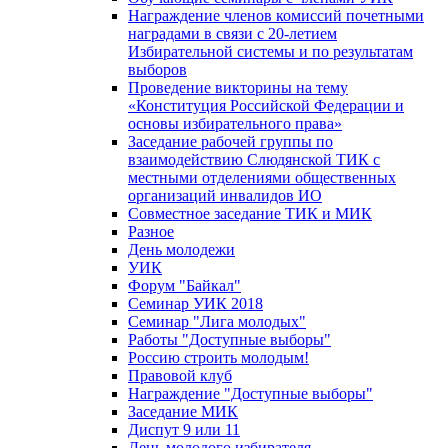
Награждение членов комиссий почетными
наградами в связи с 20-летием
Избирательной системы и по результатам
выборов
Проведение викторины на тему
«Конституция Российской Федерации и
основы избирательного права»
Заседание рабочей группы по
взаимодействию Слюдянской ТИК с
местными отделениями общественных
организаций инвалидов ИО
Совместное заседание ТИК и МИК
Разное
День молодежи
УИК
Форум "Байкал"
Семинар УИК 2018
Семинар "Лига молодых"
Работы "Доступные выборы"
Россию строить молодым!
Правовой клуб
Награждение "Доступные выборы"
Заседание МИК
Диспут 9 или 11
День молодого избирателя