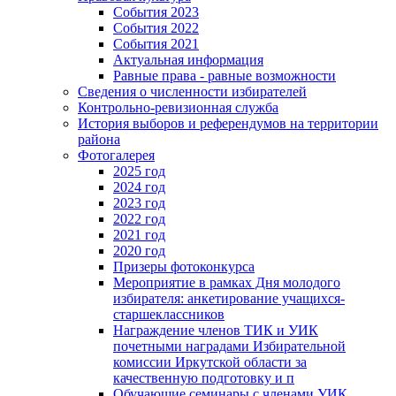
События 2023
События 2022
События 2021
Актуальная информация
Равные права - равные возможности
Сведения о численности избирателей
Контрольно-ревизионная служба
История выборов и референдумов на территории
района
Фотогалерея
2025 год
2024 год
2023 год
2022 год
2021 год
2020 год
Призеры фотоконкурса
Мероприятие в рамках Дня молодого
избирателя: анкетирование учащихся-
старшеклассников
Награждение членов ТИК и УИК
почетными наградами Избирательной
комиссии Иркутской области за
качественную подготовку и п
Обучающие семинары с членами УИК