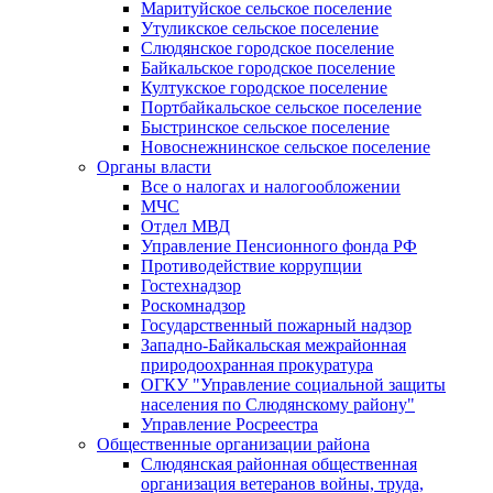
Маритуйское сельское поселение
Утуликское сельское поселение
Слюдянское городское поселение
Байкальское городское поселение
Култукское городское поселение
Портбайкальское сельское поселение
Быстринское сельское поселение
Новоснежнинское сельское поселение
Органы власти
Все о налогах и налогообложении
МЧС
Отдел МВД
Управление Пенсионного фонда РФ
Противодействие коррупции
Гостехнадзор
Роскомнадзор
Государственный пожарный надзор
Западно-Байкальская межрайонная
природоохранная прокуратура
ОГКУ "Управление социальной защиты
населения по Слюдянскому району"
Управление Росреестра
Общественные организации района
Слюдянская районная общественная
организация ветеранов войны, труда,