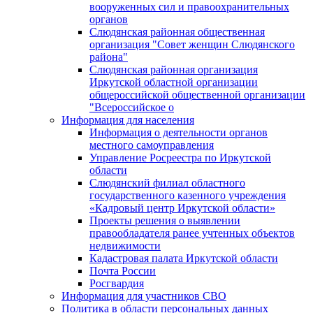
вооруженных сил и правоохранительных
органов
Слюдянская районная общественная
организация "Совет женщин Слюдянского
района"
Слюдянская районная организация
Иркутской областной организации
общероссийской общественной организации
"Всероссийское о
Информация для населения
Информация о деятельности органов
местного самоуправления
Управление Росреестра по Иркутской
области
Слюдянский филиал областного
государственного казенного учреждения
«Кадровый центр Иркутской области»
Проекты решения о выявлении
правообладателя ранее учтенных объектов
недвижимости
Кадастровая палата Иркутской области
Почта России
Росгвардия
Информация для участников СВО
Политика в области персональных данных