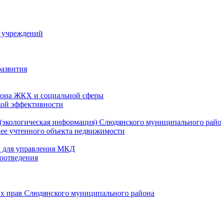
й учреждений
развития
зона ЖКХ и социальной сферы
кой эффективности
(экологическая информация) Слюдянского муниципального рай
нее учтенного объекта недвижимости
и для управления МКД
оотведения
их прав Слюдянского муниципального района