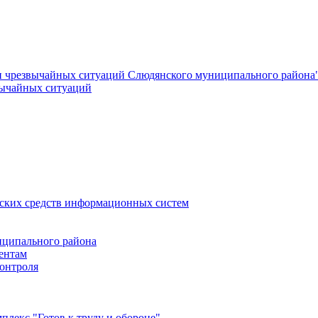
и чрезвычайных ситуаций Слюдянского муниципального района
вычайных ситуаций
еских средств информационных систем
ципального района
ентам
онтроля
лекс "Готов к труду и обороне"