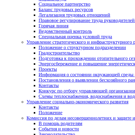
Социальное партнерство
Баланс трудовых ресурсов
Легализация трудовых отношений
Правовое регулирование труда руководителе
Горячая линия
Ведомственный контроль
Специальная оценка условий труда
Управление стратегического и инфраструктурного 
Положение о структурном подразделении
Градостроительство
Подготовка к прохождении отопительного се
Энергосбережение и повышение энергетичес
Проекты
Информация о состоянии окружающей среды 
Постановления о выявлении бесхозяйного ра
Контакты
Конкурс по отбору управляющей организаци
Схемы теплоснабжения, водоснабжения и вод
Управление социально-экономического развития
Контакты
Положение
Комиссия по делам несовершеннолетних и защите 
В помощь родителям
События и новости
Законодательство