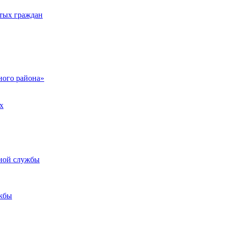
тых граждан
ого района»
х
ьной службы
жбы